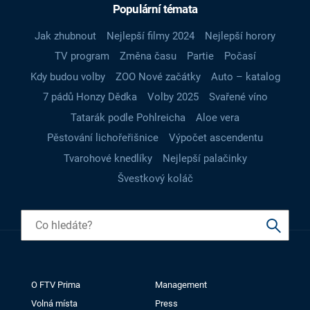
Populární témata
Jak zhubnout
Nejlepší filmy 2024
Nejlepší horory
TV program
Změna času
Partie
Počasí
Kdy budou volby
ZOO Nové začátky
Auto – katalog
7 pádů Honzy Dědka
Volby 2025
Svařené víno
Tatarák podle Pohlreicha
Aloe vera
Pěstování lichořeřišnice
Výpočet ascendentu
Tvarohové knedlíky
Nejlepší palačinky
Švestkový koláč
O FTV Prima
Management
Volná místa
Press