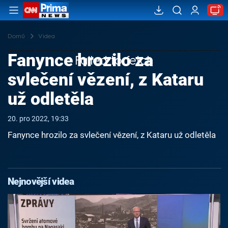
Domů
Videa
Fanynce hrozilo za
Failed to fetch
svlečení vězení, z Kataru
už odletěla
20. pro 2022, 19:33
Fanynce hrozilo za svlečení vězení, z Kataru už odletěla
Nejnovější videa