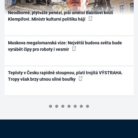
Neodborné, plýtváte penězi, píší umělci Babišovi kvůli
Klempířovi. Ministr kulturní politiku hájí
Muskova megalomanská vize: Největší budova světa bude
vyrábět čipy pro roboty i vesmír
Teploty v Česku rapidně stoupnou, platí trojitá VÝSTRAHA.
Tropy však brzy utnou silné bouřky