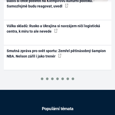
Babiš si chce posvítit na Klempířovu kulturní politiku.
Samozřejmě budu reagovat, uvedl
Válka skladů: Rusko a Ukrajina si navzájem ničí logistická
centra, k míru to ale nevede
Smutná zpráva pro svět sportu: Zemřel pětinásobný šampion
NBA. Nelson zářil i jako trenér
Populární témata