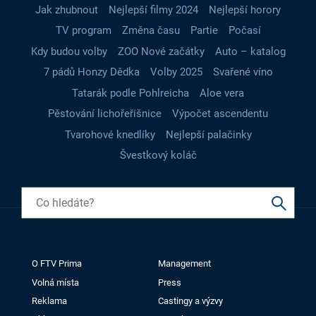
Jak zhubnout
Nejlepší filmy 2024
Nejlepší horory
TV program
Změna času
Partie
Počasí
Kdy budou volby
ZOO Nové začátky
Auto – katalog
7 pádů Honzy Dědka
Volby 2025
Svařené víno
Tatarák podle Pohlreicha
Aloe vera
Pěstování lichořeřišnice
Výpočet ascendentu
Tvarohové knedlíky
Nejlepší palačinky
Švestkový koláč
O FTV Prima
Management
Volná místa
Press
Reklama
Castingy a výzvy