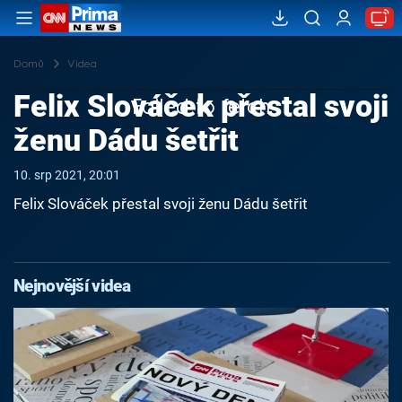
Domů
Videa
Felix Slováček přestal svoji
Failed to fetch
ženu Dádu šetřit
10. srp 2021, 20:01
Felix Slováček přestal svoji ženu Dádu šetřit
Nejnovější videa