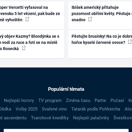
per Vercetti vyfasoval na
Ibišek americký přitahuje
vensku 5 let vězení, pak bude ze
pozornost obřími květy. Pěstuje 
mě vyhoštěn
snadno
vý objev Kazmy? Blondýnka se s
Pěstujte brusinky! Na co je dobr
 vodí za ruce a fotí se na místě
hořce kyselé červené ovoce?
ko Rosecká
Populární témata
Nejlepší horory
TV program
Změna času
Partie
Počasí
K
Dědka
Volby 2025
Svařené víno
Tatarák podle Pohlreicha
Alo
t ascendentu
Tvarohové knedlíky
Nejlepší palačinky
Švestkov