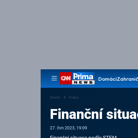
Domácí
Zahranič
Pořady
Domů
Videa
Finanční situ
27. čvn 2023, 19:09
Finanční situace podle STEM