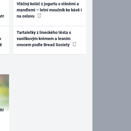
Vláčný koláč z jogurtu s višněmi a
mandlemi – letní moučník ke kávě i
atr
na oslavu
Tartaletky z lineckého těsta s
o
vanilkovým krémem a lesním
ně
ovocem podle Bread Society
h!