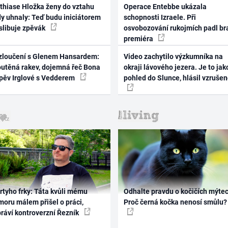
thiase Hložka ženy do vztahu
Operace Entebbe ukázala
dy uhnaly: Teď budu iniciátorem
schopnosti Izraele. Při
 slibuje zpěvák
osvobozování rukojmích padl br
premiéra
zloučení s Glenem Hansardem:
Video zachytilo výzkumníka na
outěná rakev, dojemná řeč Bona
okraji lávového jezera. Je to jak
zpěv Irglové s Vedderem
pohled do Slunce, hlásil vzruše
rtyho frky: Táta kvůli mému
Odhalte pravdu o kočičích mýtec
oru málem přišel o práci,
Proč černá kočka nenosí smůlu?
práví kontroverzní Řezník