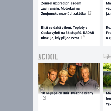
Zemřel už před příjezdem
Ma
záchranářů. Motorkář na
vž
Znojemsku nezvládl zatáčku
já,
Blíží se další výheň: Teploty v
Ro
Česku vyletí na 36 stupňů. RADAR
Pr
ukazuje, kdy přijde zvrat
a 
10 nejlepších dílů Hvězdné brány
Ma
hum
vy