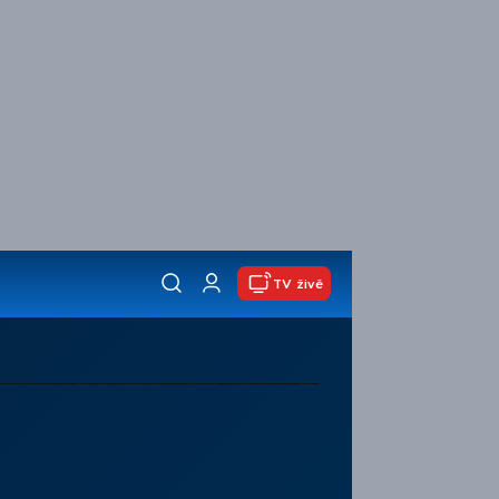
TV živě