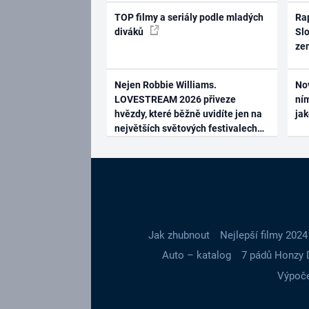
TOP filmy a seriály podle mladých
Rap
diváků
Slo
ze
Nejen Robbie Williams.
No
LOVESTREAM 2026 přiveze
ním
hvězdy, které běžně uvidíte jen na
ja
největších světových festivalech
Jak zhubnout
Nejlepší filmy 2024
Auto – katalog
7 pádů Honzy 
Výpoče