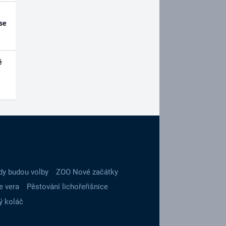
se
é
dy budou volby
ZOO Nové začátky
e vera
Pěstování lichořeřišnice
ý koláč