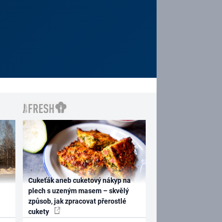
Cukeťák aneb cuketový nákyp na
plech s uzeným masem – skvělý
způsob, jak zpracovat přerostlé
cukety