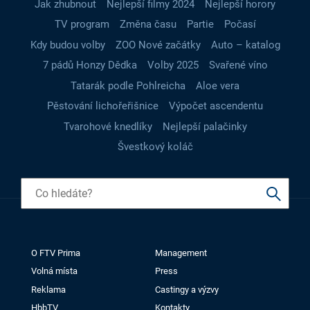
Jak zhubnout
Nejlepší filmy 2024
Nejlepší horory
TV program
Změna času
Partie
Počasí
Kdy budou volby
ZOO Nové začátky
Auto – katalog
7 pádů Honzy Dědka
Volby 2025
Svařené víno
Tatarák podle Pohlreicha
Aloe vera
Pěstování lichořeřišnice
Výpočet ascendentu
Tvarohové knedlíky
Nejlepší palačinky
Švestkový koláč
O FTV Prima
Management
Volná místa
Press
Reklama
Castingy a výzvy
HbbTV
Kontakty