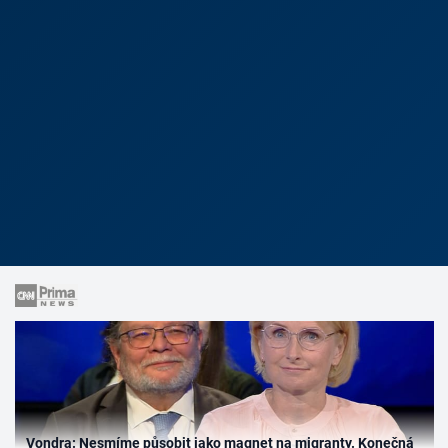
Vondra: Nesmíme působit jako magnet na migranty. Konečná