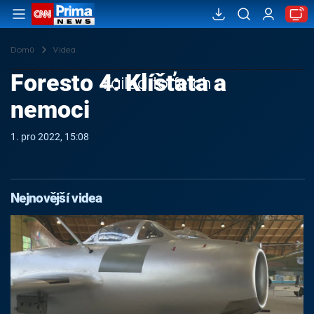
Domů
Videa
Foresto 4: Klíšťata a
Failed to fetch
nemoci
1. pro 2022, 15:08
Nejnovější videa