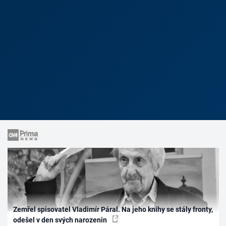
Zemřel spisovatel Vladimír Páral. Na jeho knihy se stály fronty,
odešel v den svých narozenin