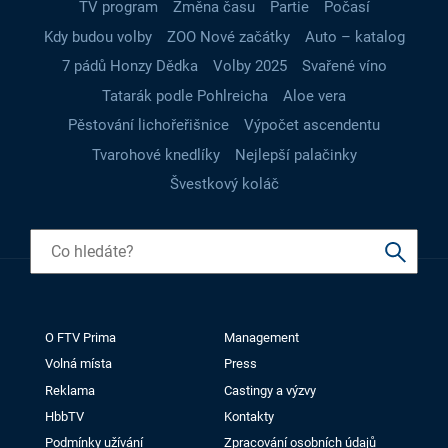
TV program
Změna času
Partie
Počasí
Kdy budou volby
ZOO Nové začátky
Auto – katalog
7 pádů Honzy Dědka
Volby 2025
Svařené víno
Tatarák podle Pohlreicha
Aloe vera
Pěstování lichořeřišnice
Výpočet ascendentu
Tvarohové knedlíky
Nejlepší palačinky
Švestkový koláč
O FTV Prima
Management
Volná místa
Press
Reklama
Castingy a výzvy
HbbTV
Kontakty
Podmínky užívání
Zpracování osobních údajů