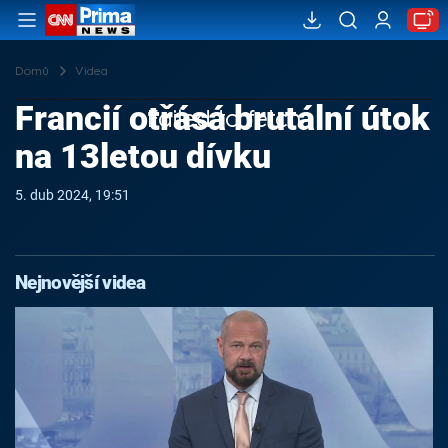
Domů
Videa
Francií otřásá brutální útok
Failed to fetch
na 13letou dívku
5. dub 2024, 19:51
Nejnovější videa