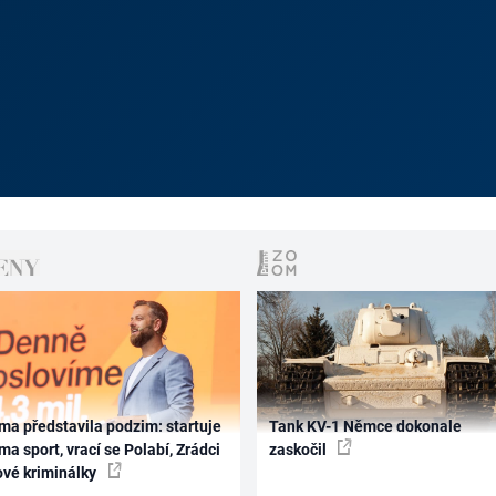
ma představila podzim: startuje
Tank KV-1 Němce dokonale
ma sport, vrací se Polabí, Zrádci
zaskočil
ové kriminálky