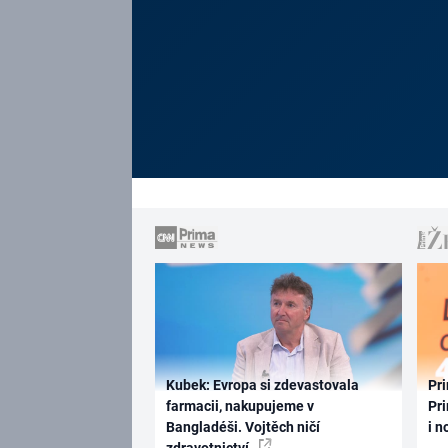
Kubek: Evropa si zdevastovala
Pri
farmacii, nakupujeme v
Pri
Bangladéši. Vojtěch ničí
i n
zdravotnictví