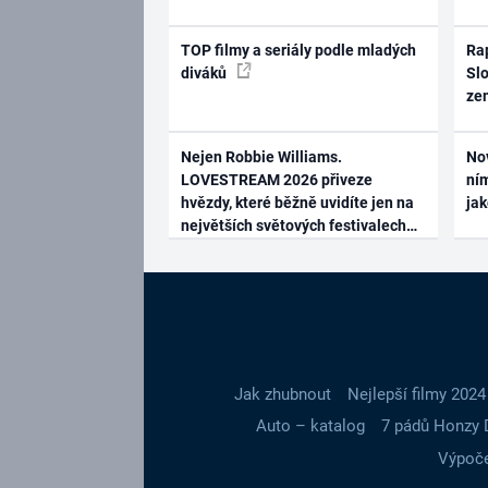
TOP filmy a seriály podle mladých
Rap
diváků
Slo
ze
Nejen Robbie Williams.
No
LOVESTREAM 2026 přiveze
ním
hvězdy, které běžně uvidíte jen na
ja
největších světových festivalech
Jak zhubnout
Nejlepší filmy 2024
Auto – katalog
7 pádů Honzy 
Výpoče