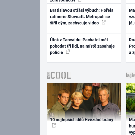
Bratislavou otřásl výbuch: Hořela
Ma
rafinerie Slovnaft. Metropolí se
vž
šířil dým, zachycuje video
já,
Útok v Tanvaldu: Pachatel měl
Ro
pobodat tři lidi, na místě zasahuje
Pr
policie
a 
10 nejlepších dílů Hvězdné brány
Ma
hum
vy