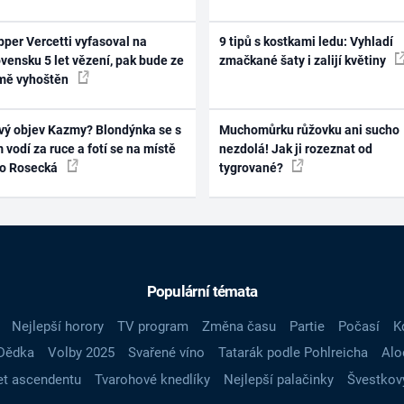
per Vercetti vyfasoval na
9 tipů s kostkami ledu: Vyhladí
vensku 5 let vězení, pak bude ze
zmačkané šaty i zalijí květiny
mě vyhoštěn
vý objev Kazmy? Blondýnka se s
Muchomůrku růžovku ani sucho
 vodí za ruce a fotí se na místě
nezdolá! Jak ji rozeznat od
ko Rosecká
tygrované?
Populární témata
Nejlepší horory
TV program
Změna času
Partie
Počasí
K
Dědka
Volby 2025
Svařené víno
Tatarák podle Pohlreicha
Alo
t ascendentu
Tvarohové knedlíky
Nejlepší palačinky
Švestkov