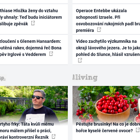
thiase Hložka ženy do vztahu
Operace Entebbe ukázala
dy uhnaly: Teď budu iniciátorem
schopnosti Izraele. Při
 slibuje zpěvák
osvobozování rukojmích padl br
premiéra
zloučení s Glenem Hansardem:
Video zachytilo výzkumníka na
outěná rakev, dojemná řeč Bona
okraji lávového jezera. Je to jak
zpěv Irglové s Vedderem
pohled do Slunce, hlásil vzruše
rtyho frky: Táta kvůli mému
Pěstujte brusinky! Na co je dobr
oru málem přišel o práci,
hořce kyselé červené ovoce?
práví kontroverzní Řezník