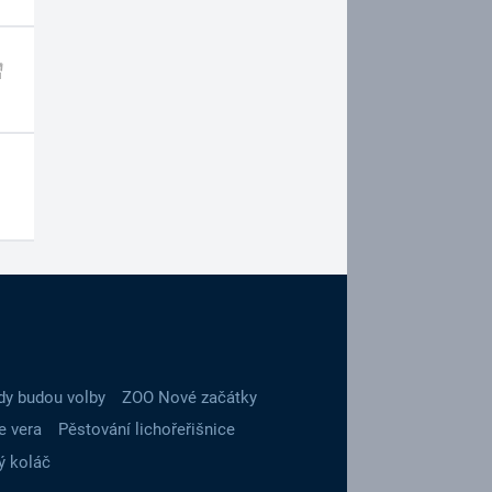
dy budou volby
ZOO Nové začátky
e vera
Pěstování lichořeřišnice
ý koláč