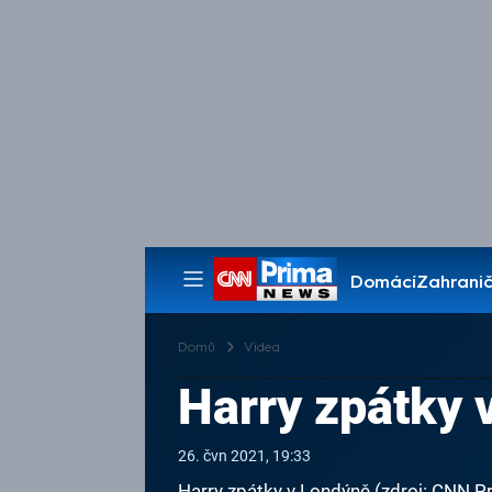
Domácí
Zahranič
Pořady
Domů
Videa
Harry zpátky 
26. čvn 2021, 19:33
Harry zpátky v Londýně (zdroj: CNN 