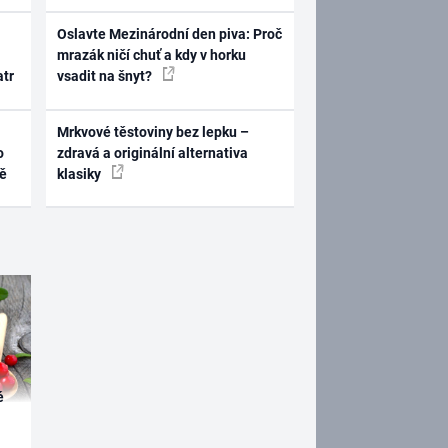
Oslavte Mezinárodní den piva: Proč
mrazák ničí chuť a kdy v horku
atr
vsadit na šnyt?
Mrkvové těstoviny bez lepku –
o
zdravá a originální alternativa
ně
klasiky
é