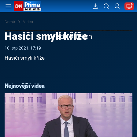
Domů
Videa
Hasiči smyli kříže
Failed to fetch
10. srp 2021, 17:19
Hasiči smyli kříže
Nejnovější videa