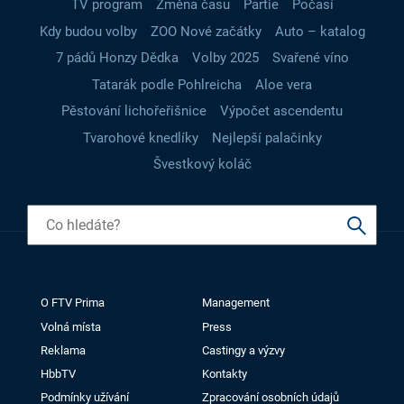
TV program
Změna času
Partie
Počasí
Kdy budou volby
ZOO Nové začátky
Auto – katalog
7 pádů Honzy Dědka
Volby 2025
Svařené víno
Tatarák podle Pohlreicha
Aloe vera
Pěstování lichořeřišnice
Výpočet ascendentu
Tvarohové knedlíky
Nejlepší palačinky
Švestkový koláč
O FTV Prima
Management
Volná místa
Press
Reklama
Castingy a výzvy
HbbTV
Kontakty
Podmínky užívání
Zpracování osobních údajů