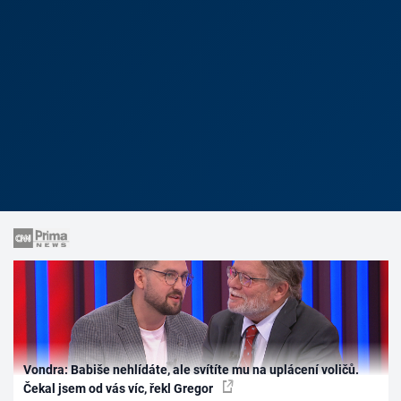
Vondra: Babiše nehlídáte, ale svítíte mu na uplácení voličů.
Čekal jsem od vás víc, řekl Gregor