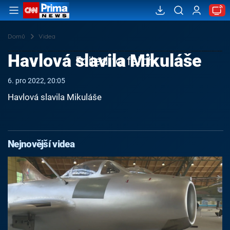
Domů
Videa
Havlová slavila Mikuláše
Failed to fetch
6. pro 2022, 20:05
Havlová slavila Mikuláše
Nejnovější videa