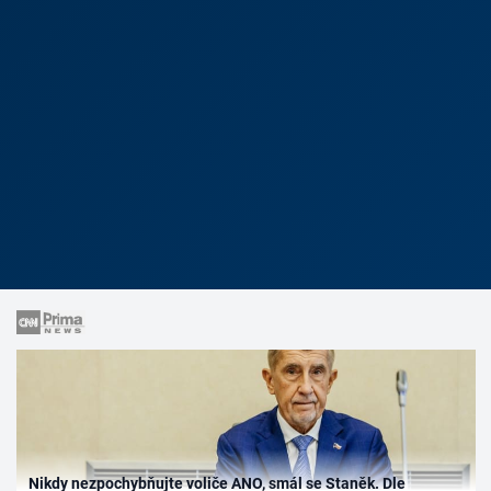
Nikdy nezpochybňujte voliče ANO, smál se Staněk. Dle