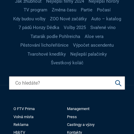
Jak zhubnout
Nejlepší filmy 2024
Nejlepší horory
TV program
Změna času
Partie
Počasí
Kdy budou volby
ZOO Nové začátky
Auto – katalog
7 pádů Honzy Dědka
Volby 2025
Svařené víno
Tatarák podle Pohlreicha
Aloe vera
Pěstování lichořeřišnice
Výpočet ascendentu
Tvarohové knedlíky
Nejlepší palačinky
Švestkový koláč
O FTV Prima
Management
Volná místa
Press
Reklama
Castingy a výzvy
HbbTV
Kontakty