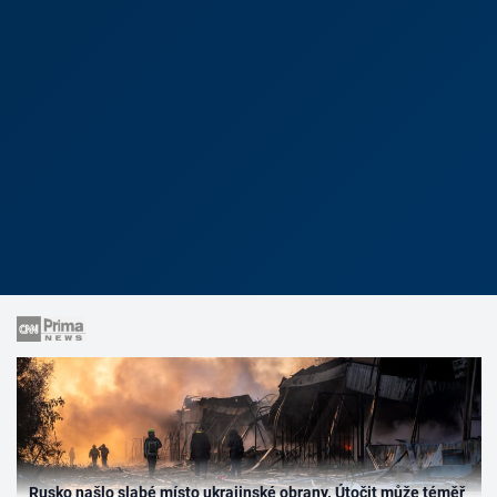
Rusko našlo slabé místo ukrajinské obrany. Útočit může téměř