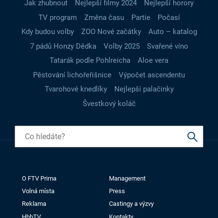
Jak zhubnout
Nejlepší filmy 2024
Nejlepší horory
TV program
Změna času
Partie
Počasí
Kdy budou volby
ZOO Nové začátky
Auto – katalog
7 pádů Honzy Dědka
Volby 2025
Svařené víno
Tatarák podle Pohlreicha
Aloe vera
Pěstování lichořeřišnice
Výpočet ascendentu
Tvarohové knedlíky
Nejlepší palačinky
Švestkový koláč
O FTV Prima
Management
Volná místa
Press
Reklama
Castingy a výzvy
HbbTV
Kontakty