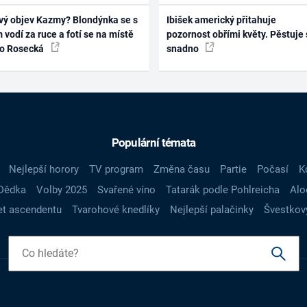
vý objev Kazmy? Blondýnka se s
Ibišek americký přitahuje
 vodí za ruce a fotí se na místě
pozornost obřími květy. Pěstuje 
ko Rosecká
snadno
Populární témata
Nejlepší horory
TV program
Změna času
Partie
Počasí
K
Dědka
Volby 2025
Svařené víno
Tatarák podle Pohlreicha
Alo
t ascendentu
Tvarohové knedlíky
Nejlepší palačinky
Švestkov