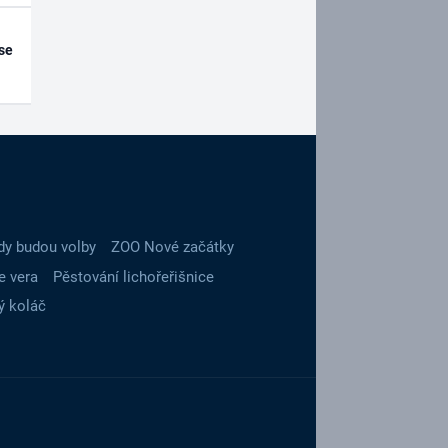
se
dy budou volby
ZOO Nové začátky
e vera
Pěstování lichořeřišnice
ý koláč