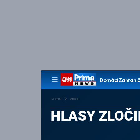
Domácí
Zahranič
Pořady
Domů
Videa
HLASY ZLOČIN