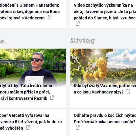
zloučení s Glenem Hansardem:
Video zachytilo výzkumníka na
outěná rakev, dojemná řeč Bona
okraji lávového jezera. Je to jak
zpěv Irglové s Vedderem
pohled do Slunce, hlásil vzruše
rtyho frky: Táta kvůli mému
Kdo byl svatý Vavřinec, patron v
oru málem přišel o práci,
a co jsou Vavřincovy slzy?
práví kontroverzní Řezník
per Vercetti vyfasoval na
Odhalte pravdu o kočičích mýtec
vensku 5 let vězení, pak bude ze
Proč černá kočka nenosí smůlu?
mě vyhoštěn