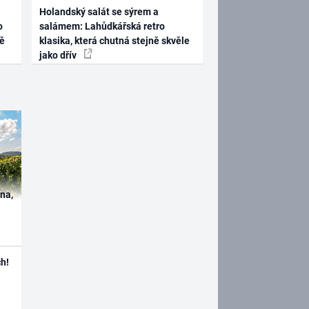
Holandský salát se sýrem a
o
salámem: Lahůdkářská retro
ně
klasika, která chutná stejně skvěle
jako dřív
ína,
h!