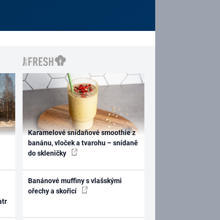
Karamelové snídaňové smoothie z
banánu, vloček a tvarohu – snídaně
do skleničky
Banánové muffiny s vlašskými
ořechy a skořicí
atr