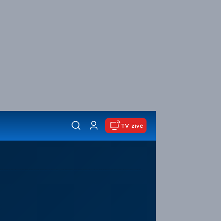
TV živě