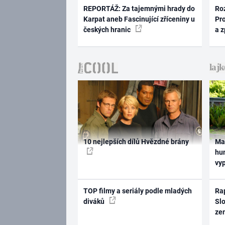
REPORTÁŽ: Za tajemnými hrady do
Ro
Karpat aneb Fascinující zříceniny u
Pr
českých hranic
a 
10 nejlepších dílů Hvězdné brány
Ma
hum
vy
TOP filmy a seriály podle mladých
Rap
diváků
Slo
ze