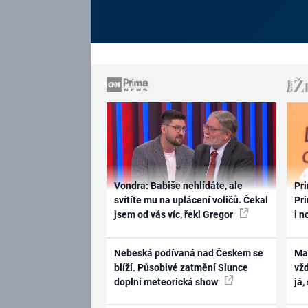
Vondra: Babiše nehlídáte, ale
Pri
svítíte mu na uplácení voličů. Čekal
Pri
jsem od vás víc, řekl Gregor
i n
Nebeská podívaná nad Českem se
Ma
blíží. Působivé zatmění Slunce
vž
doplní meteorická show
já,