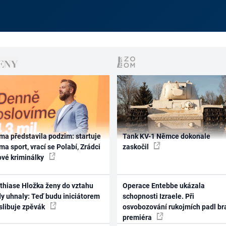
ma představila podzim: startuje
Tank KV-1 Němce dokonale
ma sport, vrací se Polabí, Zrádci
zaskočil
ové kriminálky
thiase Hložka ženy do vztahu
Operace Entebbe ukázala
dy uhnaly: Teď budu iniciátorem
schopnosti Izraele. Při
 slibuje zpěvák
osvobozování rukojmích padl br
premiéra