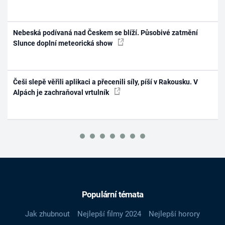
Nebeská podívaná nad Českem se blíží. Působivé zatmění
Slunce doplní meteorická show
Češi slepě věřili aplikaci a přecenili síly, píší v Rakousku. V
Alpách je zachraňoval vrtulník
Populární témata
Jak zhubnout
Nejlepší filmy 2024
Nejlepší horory