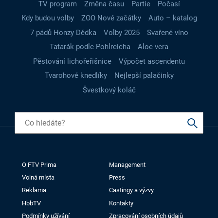
TV program
Změna času
Partie
Počasí
Kdy budou volby
ZOO Nové začátky
Auto – katalog
7 pádů Honzy Dědka
Volby 2025
Svařené víno
Tatarák podle Pohlreicha
Aloe vera
Pěstování lichořeřišnice
Výpočet ascendentu
Tvarohové knedlíky
Nejlepší palačinky
Švestkový koláč
O FTV Prima
Management
Volná místa
Press
Reklama
Castingy a výzvy
HbbTV
Kontakty
Podmínky užívání
Zpracování osobních údajů