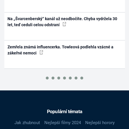
Na „Švarcenberský“ kanál už neodbočíte. Chyba vydržela 30
let, teď ceduli celou odstraní
Zemřela známá influencerka. Towleová podlehla vzácné a
zákeřné nemoci
Populární témata
Jak zhubnout
Nejlepší filmy 2024
Nejlepší horory