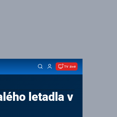
TV živě
ého letadla v