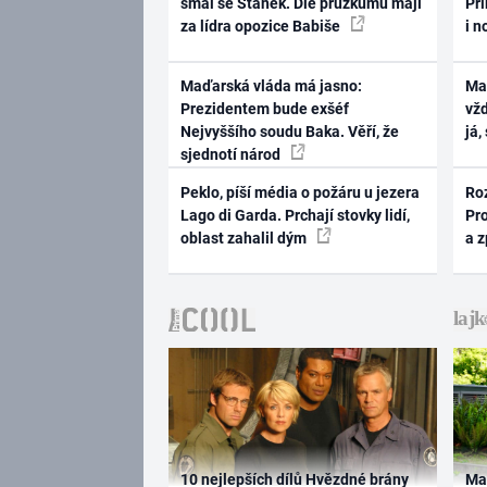
smál se Staněk. Dle průzkumu mají
Pri
za lídra opozice Babiše
i n
Maďarská vláda má jasno:
Ma
Prezidentem bude exšéf
vž
Nejvyššího soudu Baka. Věří, že
já,
sjednotí národ
Peklo, píší média o požáru u jezera
Ro
Lago di Garda. Prchají stovky lidí,
Pr
oblast zahalil dým
a 
10 nejlepších dílů Hvězdné brány
Ma