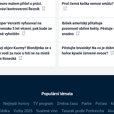
oru málem přišel o práci,
Proč černá kočka nenosí smůlu?
práví kontroverzní Řezník
per Vercetti vyfasoval na
Ibišek americký přitahuje
vensku 5 let vězení, pak bude ze
pozornost obřími květy. Pěstuje 
mě vyhoštěn
snadno
vý objev Kazmy? Blondýnka se s
Pěstujte brusinky! Na co je dobr
 vodí za ruce a fotí se na místě
hořce kyselé červené ovoce?
ko Rosecká
Populární témata
Nejlepší horory
TV program
Změna času
Partie
Počasí
K
Dědka
Volby 2025
Svařené víno
Tatarák podle Pohlreicha
Alo