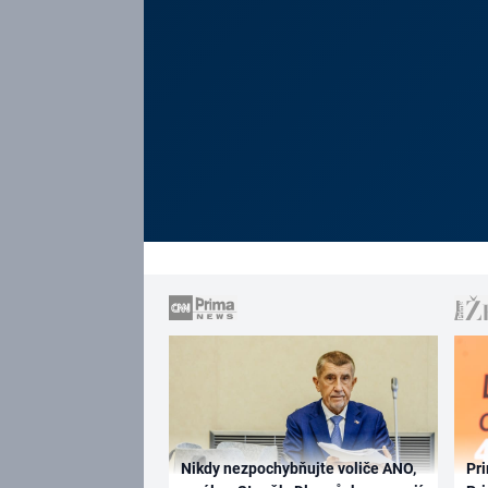
Nikdy nezpochybňujte voliče ANO,
Pri