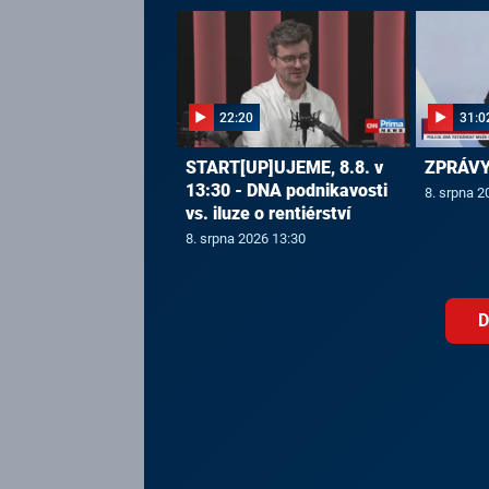
22:20
31:0
START[UP]UJEME, 8.8. v
ZPRÁVY,
13:30 - DNA podnikavosti
8. srpna 2
vs. iluze o rentiérství
8. srpna 2026 13:30
D