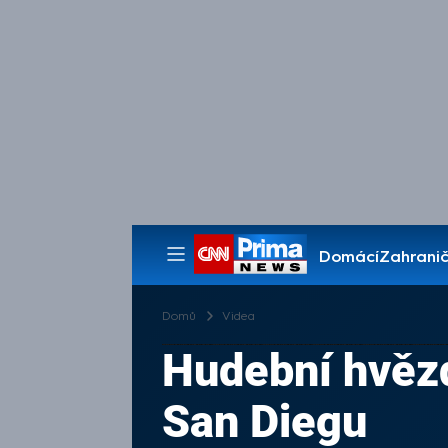
Domácí
Zahranič
Pořady
Domů
Videa
Hudební hvězd
San Diegu