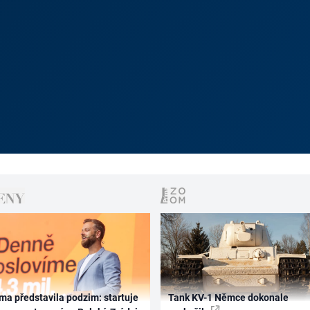
ma představila podzim: startuje
Tank KV-1 Němce dokonale