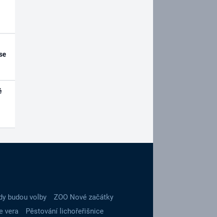
se
é
dy budou volby
ZOO Nové začátky
e vera
Pěstování lichořeřišnice