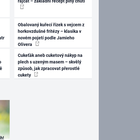
rajčat – základní recept plný chuti
Obalovaný kuřecí řízek s vejcem z
horkovzdušné fritézy – klasika v
atr
novém pojetí podle Jamieho
Olivera
Cukeťák aneb cuketový nákyp na
o
plech s uzeným masem – skvělý
ně
způsob, jak zpracovat přerostlé
cukety
h!