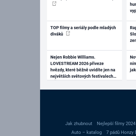
hum
vy
TOP filmy a seriály podle mladých
Rap
diváků
Slo
ze
Nejen Robbie Williams.
No
LOVESTREAM 2026 přiveze
ním
hvězdy, které běžně uvidíte jen na
ja
největších světových festivalech
Jak zhubnout
Nejlepší filmy 2024
Auto – katalog
7 pádů Honzy 