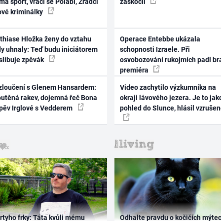
ma sport, vrací se Polabí, Zrádci
zaskočil
ové kriminálky
thiase Hložka ženy do vztahu
Operace Entebbe ukázala
dy uhnaly: Teď budu iniciátorem
schopnosti Izraele. Při
 slibuje zpěvák
osvobozování rukojmích padl br
premiéra
zloučení s Glenem Hansardem:
Video zachytilo výzkumníka na
outěná rakev, dojemná řeč Bona
okraji lávového jezera. Je to jak
zpěv Irglové s Vedderem
pohled do Slunce, hlásil vzruše
rtyho frky: Táta kvůli mému
Odhalte pravdu o kočičích mýtec