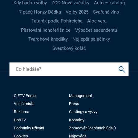
Kdy budou volby
ZOO Nové začátky
Auto – katalog
7 pádů Honzy Dědka
Volby 2025
Svařené víno
Tatarák podle Pohlreicha
Aloe vera
Pěstování lichořeřišnice
Výpočet ascendentu
Tvarohové knedlíky
Nejlepší palačinky
Švestkový koláč
O FTV Prima
Management
Volná místa
Press
Reklama
Castingy a výzvy
HbbTV
Kontakty
Podmínky užívání
Zpracování osobních údajů
Cookies
Nápověda