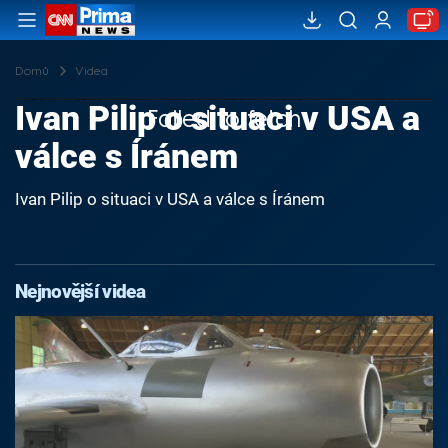
Domů
Videa
Ivan Pilip o situaci v USA a
Failed to fetch
válce s Íránem
Ivan Pilip o situaci v USA a válce s Íránem
Nejnovější videa