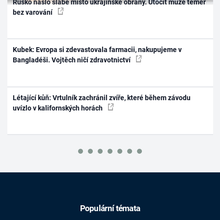
Rusko našlo slabé místo ukrajinské obrany. Útočit může téměř
bez varování
Kubek: Evropa si zdevastovala farmacii, nakupujeme v
Bangladéši. Vojtěch ničí zdravotnictví
Létající kůň: Vrtulník zachránil zvíře, které během závodu
uvízlo v kalifornských horách
Populární témata