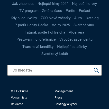
Jak zhubnout
Nejlepší filmy 2024
Nejlepší horory
TV program
Změna času
Partie
Počasí
Kdy budou volby
ZOO Nové začátky
Auto – katalog
7 pádů Honzy Dědka
Volby 2025
Svařené víno
Tatarák podle Pohlreicha
Aloe vera
Pěstování lichořeřišnice
Výpočet ascendentu
Tvarohové knedlíky
Nejlepší palačinky
Švestkový koláč
O FTV Prima
Management
Volná místa
Press
Reklama
Castingy a výzvy