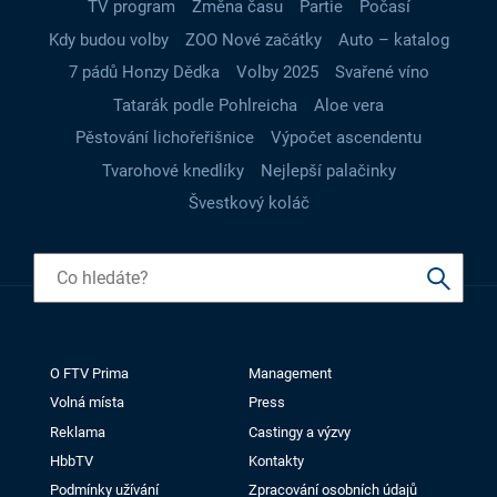
TV program
Změna času
Partie
Počasí
Kdy budou volby
ZOO Nové začátky
Auto – katalog
7 pádů Honzy Dědka
Volby 2025
Svařené víno
Tatarák podle Pohlreicha
Aloe vera
Pěstování lichořeřišnice
Výpočet ascendentu
Tvarohové knedlíky
Nejlepší palačinky
Švestkový koláč
O FTV Prima
Management
Volná místa
Press
Reklama
Castingy a výzvy
HbbTV
Kontakty
Podmínky užívání
Zpracování osobních údajů