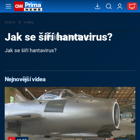
Domů
Videa
Jak se šíří hantavirus?
Failed to fetch
Jak se šíří hantavirus?
Nejnovější videa