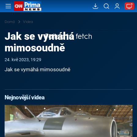
Domů
Videa
Jak se vymáhá
Failed to fetch
mimosoudně
24. kvě 2023, 19:29
Jak se vymáhá mimosoudně
Nejnovější videa