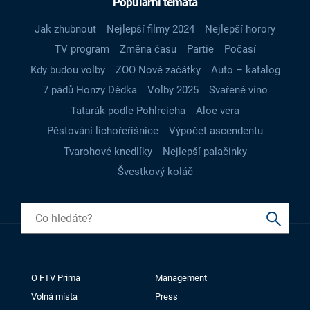
Populární témata
Jak zhubnout
Nejlepší filmy 2024
Nejlepší horory
TV program
Změna času
Partie
Počasí
Kdy budou volby
ZOO Nové začátky
Auto – katalog
7 pádů Honzy Dědka
Volby 2025
Svařené víno
Tatarák podle Pohlreicha
Aloe vera
Pěstování lichořeřišnice
Výpočet ascendentu
Tvarohové knedlíky
Nejlepší palačinky
Švestkový koláč
O FTV Prima
Management
Volná místa
Press