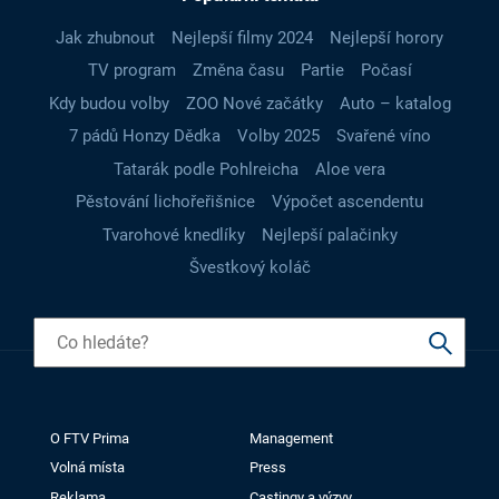
Jak zhubnout
Nejlepší filmy 2024
Nejlepší horory
TV program
Změna času
Partie
Počasí
Kdy budou volby
ZOO Nové začátky
Auto – katalog
7 pádů Honzy Dědka
Volby 2025
Svařené víno
Tatarák podle Pohlreicha
Aloe vera
Pěstování lichořeřišnice
Výpočet ascendentu
Tvarohové knedlíky
Nejlepší palačinky
Švestkový koláč
O FTV Prima
Management
Volná místa
Press
Reklama
Castingy a výzvy