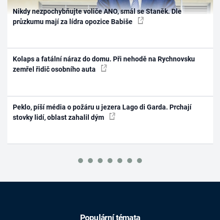
Nikdy nezpochybňujte voliče ANO, smál se Staněk. Dle
průzkumu mají za lídra opozice Babiše
Kolaps a fatální náraz do domu. Při nehodě na Rychnovsku
zemřel řidič osobního auta
Peklo, píší média o požáru u jezera Lago di Garda. Prchají
stovky lidí, oblast zahalil dým
Populární témata