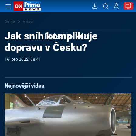
Domů
Videa
Jak sníh komplikuje
Failed to fetch
dopravu v Česku?
16. pro 2022, 08:41
Nejnovější videa