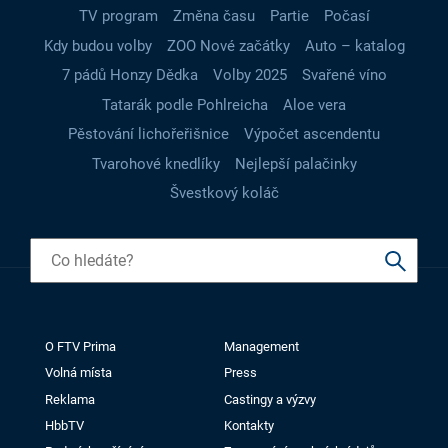
TV program
Změna času
Partie
Počasí
Kdy budou volby
ZOO Nové začátky
Auto – katalog
7 pádů Honzy Dědka
Volby 2025
Svařené víno
Tatarák podle Pohlreicha
Aloe vera
Pěstování lichořeřišnice
Výpočet ascendentu
Tvarohové knedlíky
Nejlepší palačinky
Švestkový koláč
O FTV Prima
Management
Volná místa
Press
Reklama
Castingy a výzvy
HbbTV
Kontakty