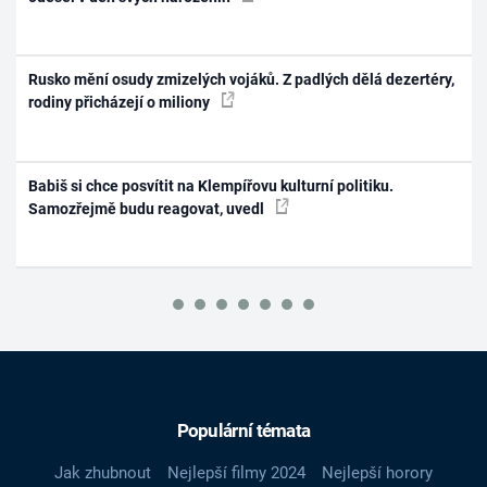
Rusko mění osudy zmizelých vojáků. Z padlých dělá dezertéry,
rodiny přicházejí o miliony
Babiš si chce posvítit na Klempířovu kulturní politiku.
Samozřejmě budu reagovat, uvedl
Populární témata
Jak zhubnout
Nejlepší filmy 2024
Nejlepší horory