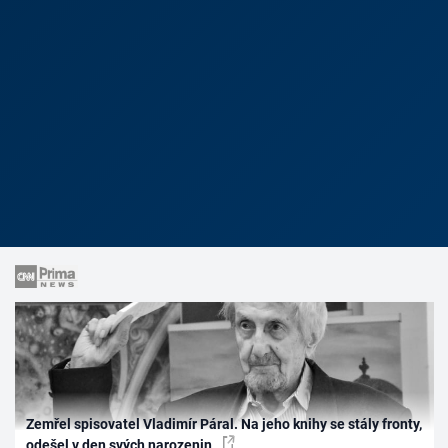
Zemřel spisovatel Vladimír Páral. Na jeho knihy se stály fronty,
odešel v den svých narozenin