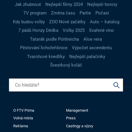
Jak zhubnout
Nejlepší filmy 2024
Nejlepší horory
TV program
Změna času
Partie
Počasí
Kdy budou volby
ZOO Nové začátky
Auto – katalog
7 pádů Honzy Dědka
Volby 2025
Svařené víno
Tatarák podle Pohlreicha
Aloe vera
Pěstování lichořeřišnice
Výpočet ascendentu
Tvarohové knedlíky
Nejlepší palačinky
Švestkový koláč
O FTV Prima
Management
Volná místa
Press
Reklama
Castingy a výzvy