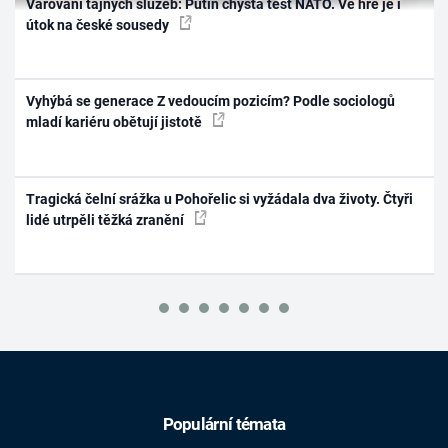
Varování tajných služeb: Putin chystá test NATO. Ve hře je i
útok na české sousedy
Vyhýbá se generace Z vedoucím pozicím? Podle sociologů
mladí kariéru obětují jistotě
Tragická čelní srážka u Pohořelic si vyžádala dva životy. Čtyři
lidé utrpěli těžká zranění
Populární témata