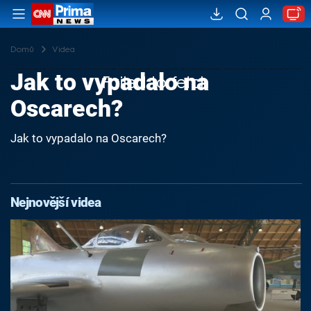
Domů
Videa
Jak to vypadalo na
Failed to fetch
Oscarech?
Jak to vypadalo na Oscarech?
Nejnovější videa