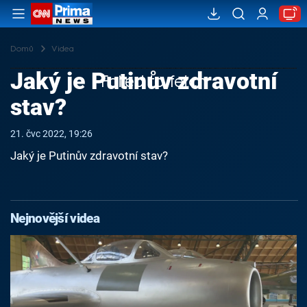
Domů
Videa
Jaký je Putinův zdravotní
Failed to fetch
stav?
21. čvc 2022, 19:26
Jaký je Putinův zdravotní stav?
Nejnovější videa