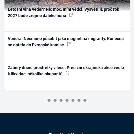
Letošní vlna veder? Nic moc, míní vědci. Vysvětlili, proč rok
2027 bude zřejmě daleko horší
Vondra: Nesmíme působit jako magnet na migranty. Konečná
se opřela do Evropské komise
Záběry drsné přestřelky v lese. Precizní ukrajinská akce vedla
k likvidaci několika okupantů