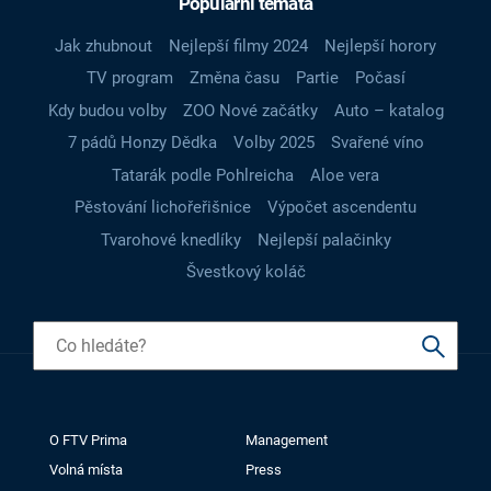
Populární témata
Jak zhubnout
Nejlepší filmy 2024
Nejlepší horory
TV program
Změna času
Partie
Počasí
Kdy budou volby
ZOO Nové začátky
Auto – katalog
7 pádů Honzy Dědka
Volby 2025
Svařené víno
Tatarák podle Pohlreicha
Aloe vera
Pěstování lichořeřišnice
Výpočet ascendentu
Tvarohové knedlíky
Nejlepší palačinky
Švestkový koláč
O FTV Prima
Management
Volná místa
Press