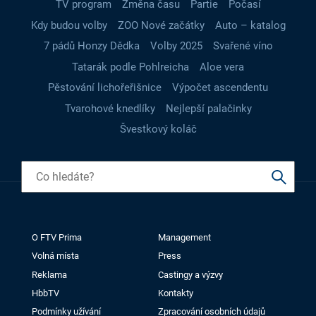
TV program
Změna času
Partie
Počasí
Kdy budou volby
ZOO Nové začátky
Auto – katalog
7 pádů Honzy Dědka
Volby 2025
Svařené víno
Tatarák podle Pohlreicha
Aloe vera
Pěstování lichořeřišnice
Výpočet ascendentu
Tvarohové knedlíky
Nejlepší palačinky
Švestkový koláč
O FTV Prima
Management
Volná místa
Press
Reklama
Castingy a výzvy
HbbTV
Kontakty
Podmínky užívání
Zpracování osobních údajů