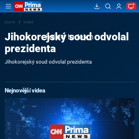
Domů
Videa
Jihokorejský soud odvolal
Failed to fetch
prezidenta
Jihokorejský soud odvolal prezidenta
Nejnovější videa