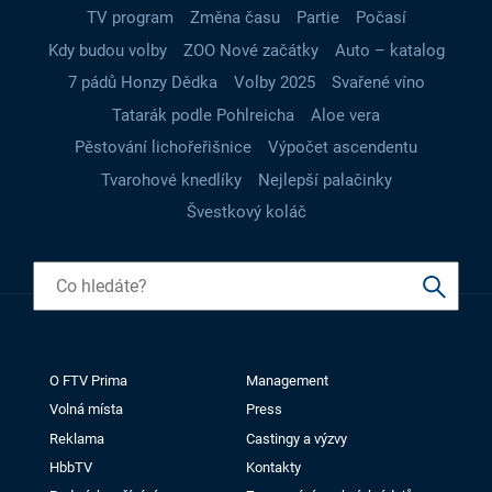
TV program
Změna času
Partie
Počasí
Kdy budou volby
ZOO Nové začátky
Auto – katalog
7 pádů Honzy Dědka
Volby 2025
Svařené víno
Tatarák podle Pohlreicha
Aloe vera
Pěstování lichořeřišnice
Výpočet ascendentu
Tvarohové knedlíky
Nejlepší palačinky
Švestkový koláč
O FTV Prima
Management
Volná místa
Press
Reklama
Castingy a výzvy
HbbTV
Kontakty