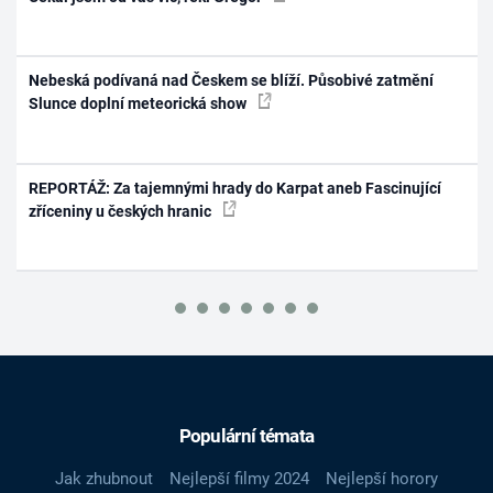
Nebeská podívaná nad Českem se blíží. Působivé zatmění
Slunce doplní meteorická show
REPORTÁŽ: Za tajemnými hrady do Karpat aneb Fascinující
zříceniny u českých hranic
Populární témata
Jak zhubnout
Nejlepší filmy 2024
Nejlepší horory