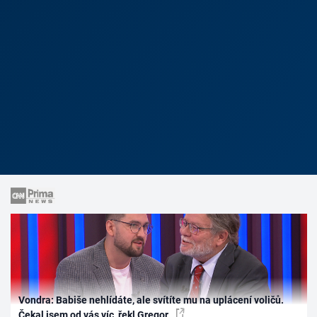
Vondra: Babiše nehlídáte, ale svítíte mu na uplácení voličů.
Čekal jsem od vás víc, řekl Gregor