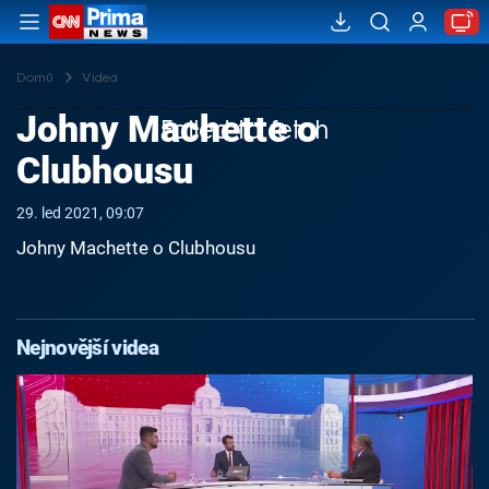
Domů
Videa
Johny Machette o
Failed to fetch
Clubhousu
29. led 2021, 09:07
Johny Machette o Clubhousu
Nejnovější videa