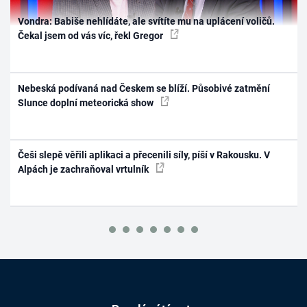
Vondra: Babiše nehlídáte, ale svítíte mu na uplácení voličů.
Čekal jsem od vás víc, řekl Gregor
Nebeská podívaná nad Českem se blíží. Působivé zatmění
Slunce doplní meteorická show
Češi slepě věřili aplikaci a přecenili síly, píší v Rakousku. V
Alpách je zachraňoval vrtulník