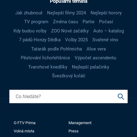
Populární témata
Jak zhubnout
Nejlepší filmy 2024
Nejlepší horory
TV program
Změna času
Partie
Počasí
Kdy budou volby
ZOO Nové začátky
Auto – katalog
7 pádů Honzy Dědka
Volby 2025
Svařené víno
Tatarák podle Pohlreicha
Aloe vera
Pěstování lichořeřišnice
Výpočet ascendentu
Tvarohové knedlíky
Nejlepší palačinky
Švestkový koláč
O FTV Prima
Management
Volná místa
Press