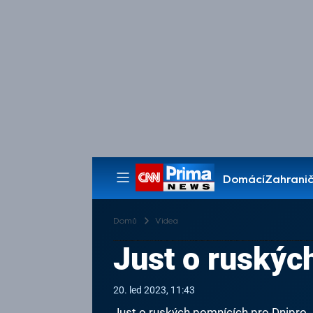
Domácí
Zahranič
Pořady
Domů
Videa
Just o ruskýc
20. led 2023, 11:43
Just o ruských pomnících pro Dnipro