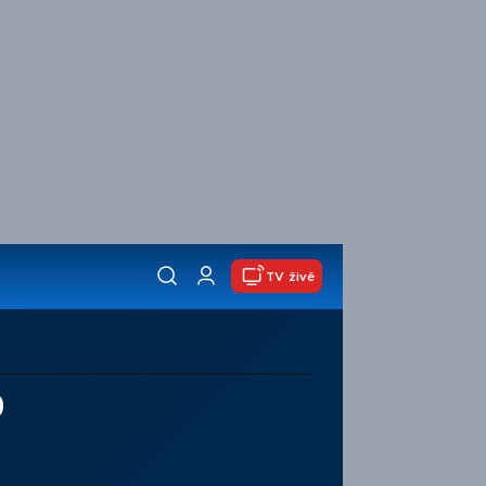
TV živě
o