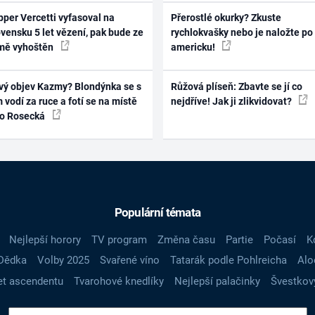
per Vercetti vyfasoval na
Přerostlé okurky? Zkuste
vensku 5 let vězení, pak bude ze
rychlokvašky nebo je naložte po
mě vyhoštěn
americku!
vý objev Kazmy? Blondýnka se s
Růžová plíseň: Zbavte se jí co
 vodí za ruce a fotí se na místě
nejdříve! Jak ji zlikvidovat?
ko Rosecká
Populární témata
Nejlepší horory
TV program
Změna času
Partie
Počasí
K
Dědka
Volby 2025
Svařené víno
Tatarák podle Pohlreicha
Alo
t ascendentu
Tvarohové knedlíky
Nejlepší palačinky
Švestkov