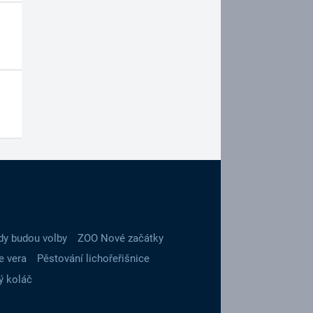
dy budou volby
ZOO Nové začátky
e vera
Pěstování lichořeřišnice
ý koláč