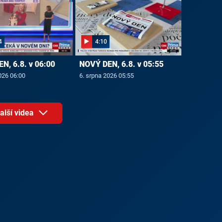
4
4:10
N, 6.8. v 06:00
NOVÝ DEN, 6.8. v 05:55
026 06:00
6. srpna 2026 05:55
alší videa