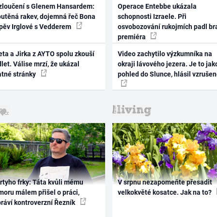
zloučení s Glenem Hansardem:
Operace Entebbe ukázala
outěná rakev, dojemná řeč Bona
schopnosti Izraele. Při
zpěv Irglové s Vedderem
osvobozování rukojmích padl br
premiéra
ta a Jirka z AYTO spolu zkouší
Video zachytilo výzkumníka na
let. Válise mrzí, že ukázal
okraji lávového jezera. Je to jak
atné stránky
pohled do Slunce, hlásil vzruše
rtyho frky: Táta kvůli mému
V srpnu nezapomeňte přesadit
oru málem přišel o práci,
velkokvěté kosatce. Jak na to?
práví kontroverzní Řezník