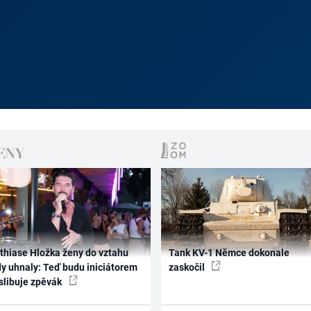
thiase Hložka ženy do vztahu
Tank KV-1 Němce dokonale
dy uhnaly: Teď budu iniciátorem
zaskočil
 slibuje zpěvák