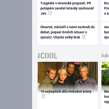
Tragédie v Hranické propasti. Při
Ro
potápění zemřel letecký záchranář
Pr
Jan
a 
Úmorné, ministři s námi nechodí do
Ane
debat, popsal Grolich situaci v
byd
opozici. Chystá velký krok
šp
10 nejlepších dílů Hvězdné brány
Ma
hum
vy