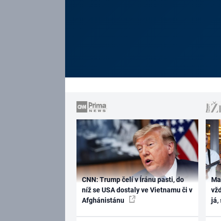
CNN: Trump čelí v Íránu pasti, do
Ma
níž se USA dostaly ve Vietnamu či v
vž
Afghánistánu
já,