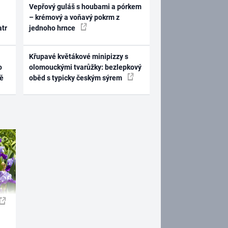
Vepřový guláš s houbami a pórkem
– krémový a voňavý pokrm z
atr
jednoho hrnce
Křupavé květákové minipizzy s
o
olomouckými tvarůžky: bezlepkový
ně
oběd s typicky českým sýrem