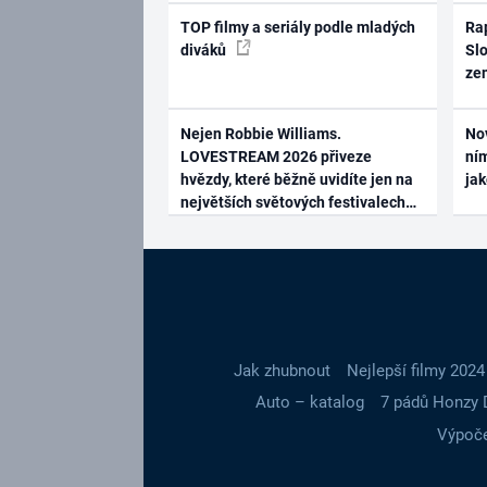
TOP filmy a seriály podle mladých
Rap
diváků
Slo
ze
Nejen Robbie Williams.
No
LOVESTREAM 2026 přiveze
ním
hvězdy, které běžně uvidíte jen na
ja
největších světových festivalech
Jak zhubnout
Nejlepší filmy 2024
Auto – katalog
7 pádů Honzy 
Výpoče