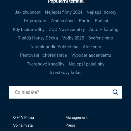
Populární témata
Jak zhubnout
Nejlepší filmy 2024
Nejlepší horory
TV program
Změna času
Partie
Počasí
Kdy budou volby
ZOO Nové začátky
Auto – katalog
7 pádů Honzy Dědka
Volby 2025
Svařené víno
Tatarák podle Pohlreicha
Aloe vera
Pěstování lichořeřišnice
Výpočet ascendentu
Tvarohové knedlíky
Nejlepší palačinky
Švestkový koláč
O FTV Prima
Management
Volná místa
Press