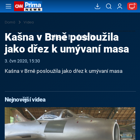
Domů
Videa
Kašna v Brně posloužila
Failed to fetch
jako dřez k umývaní masa
3. čvn 2020, 15:30
Kašna v Brně posloužila jako dřez k umývaní masa
Nejnovější videa