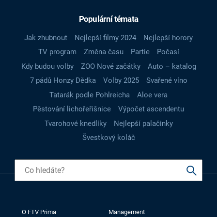
Populární témata
Jak zhubnout
Nejlepší filmy 2024
Nejlepší horory
TV program
Změna času
Partie
Počasí
Kdy budou volby
ZOO Nové začátky
Auto – katalog
7 pádů Honzy Dědka
Volby 2025
Svařené víno
Tatarák podle Pohlreicha
Aloe vera
Pěstování lichořeřišnice
Výpočet ascendentu
Tvarohové knedlíky
Nejlepší palačinky
Švestkový koláč
O FTV Prima
Management