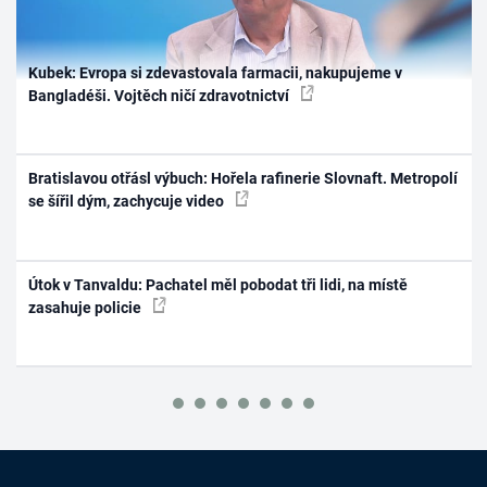
Kubek: Evropa si zdevastovala farmacii, nakupujeme v
Bangladéši. Vojtěch ničí zdravotnictví
Bratislavou otřásl výbuch: Hořela rafinerie Slovnaft. Metropolí
se šířil dým, zachycuje video
Útok v Tanvaldu: Pachatel měl pobodat tři lidi, na místě
zasahuje policie