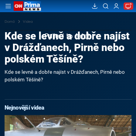
Domů
Videa
Kde se levně a dobře najíst
Failed to fetch
v Drážďanech, Pirně nebo
polském Těšíně?
Kde se levně a dobře najíst v Drážďanech, Pirně nebo
polském Těšíně?
Nejnovější videa