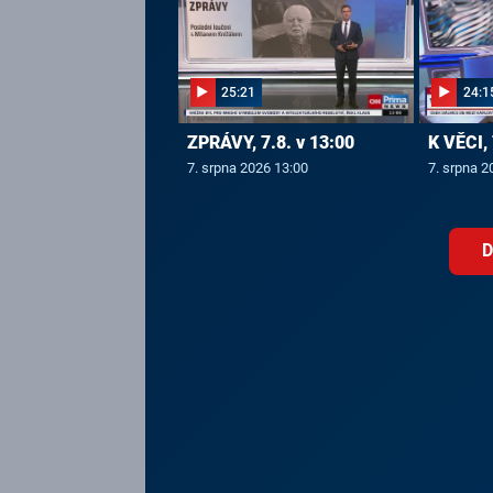
25:21
24:1
ZPRÁVY, 7.8. v 13:00
K VĚCI, 
7. srpna 2026 13:00
7. srpna 2
D