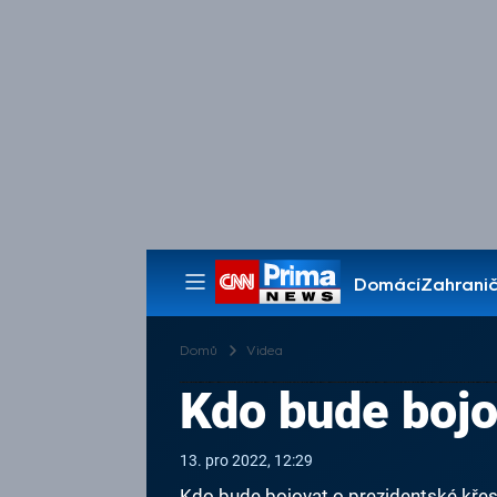
Domácí
Zahranič
Pořady
Domů
Videa
Kdo bude bojo
13. pro 2022, 12:29
Kdo bude bojovat o prezidentské křes