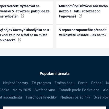
per Vercetti vyfasoval na
Muchomůrku růžovku ani sucho
vensku 5 let vězení, pak bude ze
nezdolá! Jak ji rozeznat od
mě vyhoštěn
tygrované?
vý objev Kazmy? Blondýnka se s
V srpnu nezapomeňte přesadit
 vodí za ruce a fotí se na místě
velkokvěté kosatce. Jak na to?
ko Rosecká
Populární témata
Nejlepší horory
TV program
Změna času
Partie
Počasí
K
Dědka
Volby 2025
Svařené víno
Tatarák podle Pohlreicha
Alo
t ascendentu
Tvarohové knedlíky
Nejlepší palačinky
Švestkov