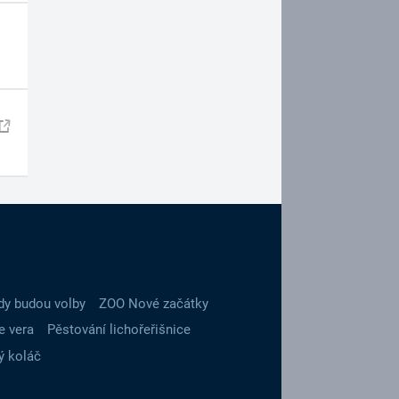
dy budou volby
ZOO Nové začátky
e vera
Pěstování lichořeřišnice
ý koláč