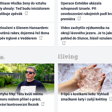
thiase Hložka ženy do vztahu
Operace Entebbe ukázala
dy uhnaly: Teď budu iniciátorem
schopnosti Izraele. Při
 slibuje zpěvák
osvobozování rukojmích padl br
premiéra
zloučení s Glenem Hansardem:
Video zachytilo výzkumníka na
outěná rakev, dojemná řeč Bona
okraji lávového jezera. Je to jak
zpěv Irglové s Vedderem
pohled do Slunce, hlásil vzruše
rtyho frky: Táta kvůli mému
9 tipů s kostkami ledu: Vyhladí
oru málem přišel o práci,
zmačkané šaty i zalijí květiny
práví kontroverzní Řezník