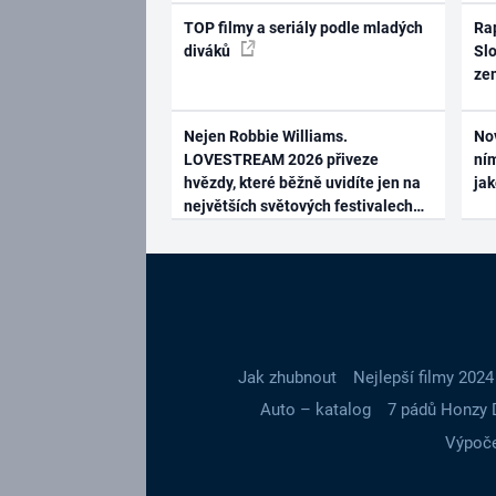
TOP filmy a seriály podle mladých
Rap
diváků
Slo
ze
Nejen Robbie Williams.
No
LOVESTREAM 2026 přiveze
ním
hvězdy, které běžně uvidíte jen na
ja
největších světových festivalech
Jak zhubnout
Nejlepší filmy 2024
Auto – katalog
7 pádů Honzy 
Výpoče