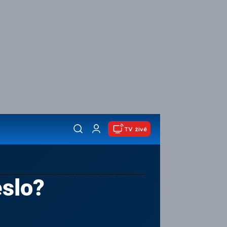
TV živě
eslo?