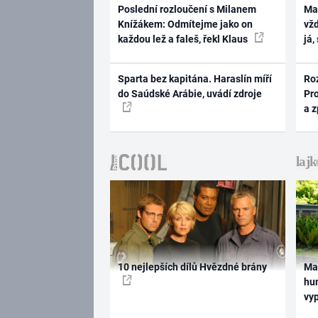
Poslední rozloučení s Milanem
Ma
Knížákem: Odmítejme jako on
vž
každou lež a faleš, řekl Klaus
já,
Sparta bez kapitána. Haraslín míří
Ro
do Saúdské Arábie, uvádí zdroje
Pr
a 
10 nejlepších dílů Hvězdné brány
Ma
hum
vy