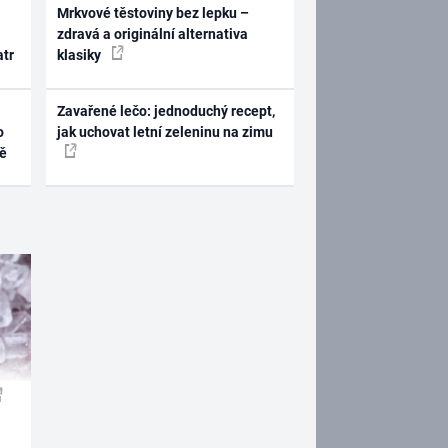
Mrkvové těstoviny bez lepku –
zdravá a originální alternativa
atr
klasiky
Zavařené lečo: jednoduchý recept,
o
jak uchovat letní zeleninu na zimu
ně