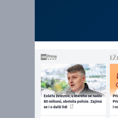
Exšéfa železnic, u kterého se našlo
Pri
80 milionů, obvinila policie. Zajímá
Pri
se i o další lidi
i n