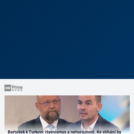
Bartošek k Turkovi: Hyenismus a nehoráznost. Ke stíhání by