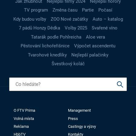
Jak zhubnout
Nejlepší filmy 2024
Nejlepší horory
TV program
Změna času
Partie
Počasí
Kdy budou volby
ZOO Nové začátky
Auto – katalog
7 pádů Honzy Dědka
Volby 2025
Svařené víno
Tatarák podle Pohlreicha
Aloe vera
Pěstování lichořeřišnice
Výpočet ascendentu
Tvarohové knedlíky
Nejlepší palačinky
Švestkový koláč
O FTV Prima
Management
Volná místa
Press
Reklama
Castingy a výzvy
HbbTV
Kontakty