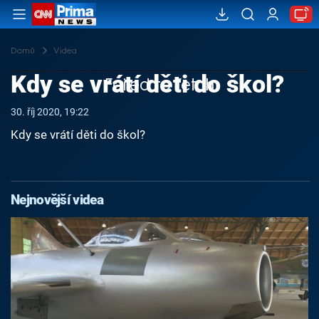
Domů
Videa
Kdy se vrátí děti do škol?
Failed to fetch
30. říj 2020, 19:22
Kdy se vrátí děti do škol?
Nejnovější videa