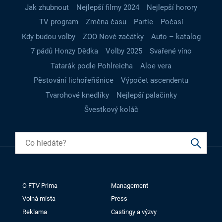
Jak zhubnout
Nejlepší filmy 2024
Nejlepší horory
TV program
Změna času
Partie
Počasí
Kdy budou volby
ZOO Nové začátky
Auto – katalog
7 pádů Honzy Dědka
Volby 2025
Svařené víno
Tatarák podle Pohlreicha
Aloe vera
Pěstování lichořeřišnice
Výpočet ascendentu
Tvarohové knedlíky
Nejlepší palačinky
Švestkový koláč
O FTV Prima
Management
Volná místa
Press
Reklama
Castingy a výzvy