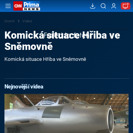
Domů
Videa
Komická situace Hřiba ve
Failed to fetch
Sněmovně
Komická situace Hřiba ve Sněmovně
Nejnovější videa