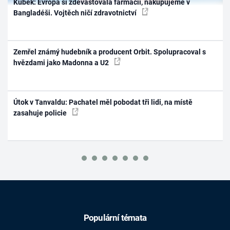
Kubek: Evropa si zdevastovala farmacii, nakupujeme v
Bangladéši. Vojtěch ničí zdravotnictví
Zemřel známý hudebník a producent Orbit. Spolupracoval s
hvězdami jako Madonna a U2
Útok v Tanvaldu: Pachatel měl pobodat tři lidi, na místě
zasahuje policie
Populární témata