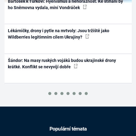
Bartošek k Turkovi: Hyenismus a nehoráznost. Ke stíhání by
ho Sněmovna vydala, míní Vondráček
Lékárničky, drony i pytle na mrtvoly: Jsou tržiště jako
Wildberries legitimním cílem Ukrajiny?
Šándor: Na masy ruských vojáků budou ukrajinské drony
krátké. Konflikt se nevyvíjí dobře
Populární témata