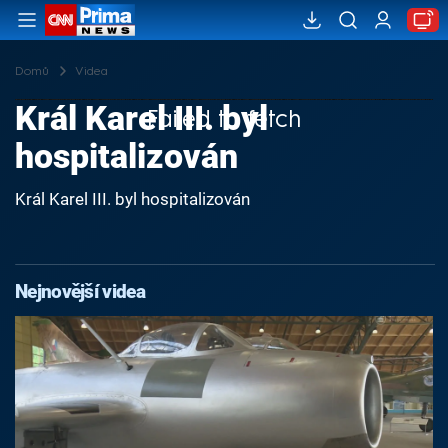
Domů
Videa
Král Karel III. byl
Failed to fetch
hospitalizován
Král Karel III. byl hospitalizován
Nejnovější videa