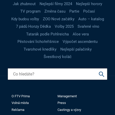
Jak zhubnout
Nejlepší filmy 2024
Nejlepší horory
TV program
Změna času
Partie
Počasí
Kdy budou volby
ZOO Nové začátky
Auto – katalog
7 pádů Honzy Dědka
Volby 2025
Svařené víno
Tatarák podle Pohlreicha
Aloe vera
Pěstování lichořeřišnice
Výpočet ascendentu
Tvarohové knedlíky
Nejlepší palačinky
Švestkový koláč
O FTV Prima
Management
Volná místa
Press
Reklama
Castingy a výzvy