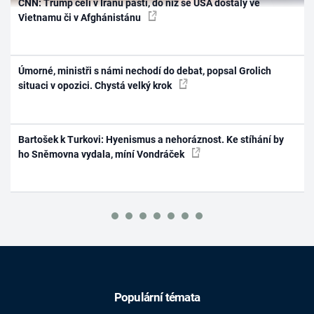
CNN: Trump čelí v Íránu pasti, do níž se USA dostaly ve
Vietnamu či v Afghánistánu
Úmorné, ministři s námi nechodí do debat, popsal Grolich
situaci v opozici. Chystá velký krok
Bartošek k Turkovi: Hyenismus a nehoráznost. Ke stíhání by
ho Sněmovna vydala, míní Vondráček
Populární témata