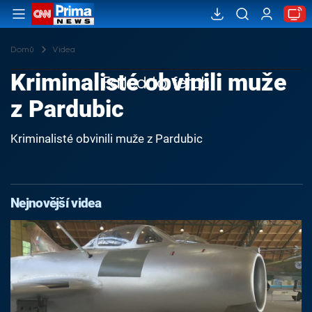
Domů
Videa
Kriminalisté obvinili muže
Failed to fetch
z Pardubic
Kriminalisté obvinili muže z Pardubic
Nejnovější videa