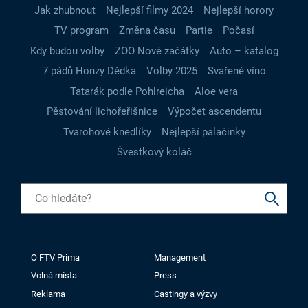
Jak zhubnout
Nejlepší filmy 2024
Nejlepší horory
TV program
Změna času
Partie
Počasí
Kdy budou volby
ZOO Nové začátky
Auto – katalog
7 pádů Honzy Dědka
Volby 2025
Svařené víno
Tatarák podle Pohlreicha
Aloe vera
Pěstování lichořeřišnice
Výpočet ascendentu
Tvarohové knedlíky
Nejlepší palačinky
Švestkový koláč
O FTV Prima
Management
Volná místa
Press
Reklama
Castingy a výzvy