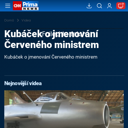
Domů
Videa
Kubáček o jmenování
Failed to fetch
Červeného ministrem
Kubáček o jmenování Červeného ministrem
Nejnovější videa