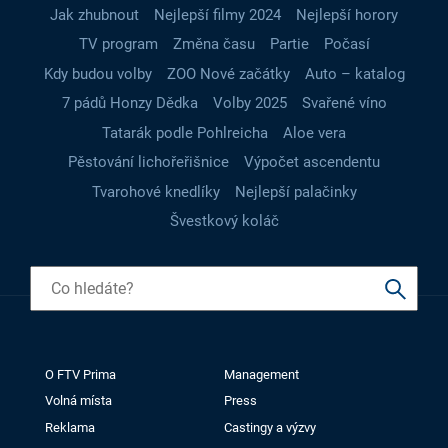
Jak zhubnout
Nejlepší filmy 2024
Nejlepší horory
TV program
Změna času
Partie
Počasí
Kdy budou volby
ZOO Nové začátky
Auto – katalog
7 pádů Honzy Dědka
Volby 2025
Svařené víno
Tatarák podle Pohlreicha
Aloe vera
Pěstování lichořeřišnice
Výpočet ascendentu
Tvarohové knedlíky
Nejlepší palačinky
Švestkový koláč
O FTV Prima
Management
Volná místa
Press
Reklama
Castingy a výzvy