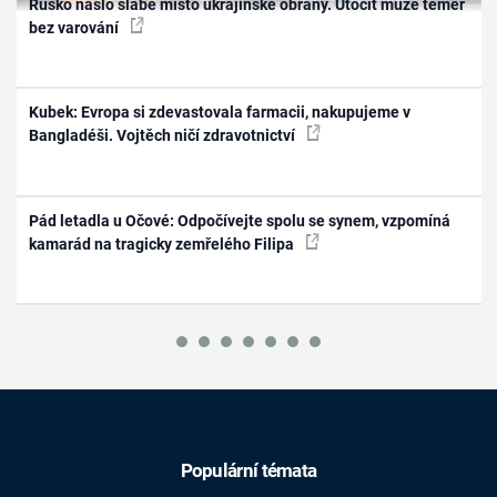
Rusko našlo slabé místo ukrajinské obrany. Útočit může téměř
bez varování
Kubek: Evropa si zdevastovala farmacii, nakupujeme v
Bangladéši. Vojtěch ničí zdravotnictví
Pád letadla u Očové: Odpočívejte spolu se synem, vzpomíná
kamarád na tragicky zemřelého Filipa
Populární témata