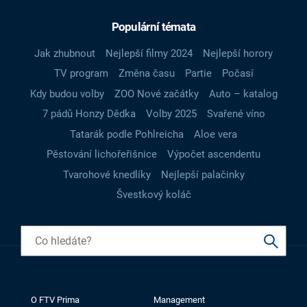
Populární témata
Jak zhubnout
Nejlepší filmy 2024
Nejlepší horory
TV program
Změna času
Partie
Počasí
Kdy budou volby
ZOO Nové začátky
Auto – katalog
7 pádů Honzy Dědka
Volby 2025
Svařené víno
Tatarák podle Pohlreicha
Aloe vera
Pěstování lichořeřišnice
Výpočet ascendentu
Tvarohové knedlíky
Nejlepší palačinky
Švestkový koláč
O FTV Prima
Management