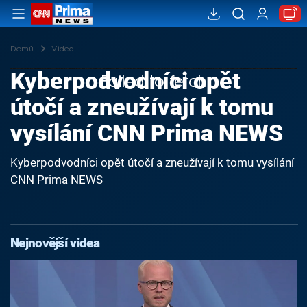
Domů
Videa
Kyberpodvodníci opět
Failed to fetch
útočí a zneužívají k tomu
vysílání CNN Prima NEWS
Kyberpodvodníci opět útočí a zneužívají k tomu vysílání
CNN Prima NEWS
Nejnovější videa