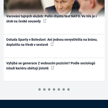
Varování tajných služeb: Putin chystá test NATO. Ve hře je i
útok na české sousedy
Ostuda Sparty v Boleslavi: Ani jednou nevystřelila na bránu,
doplatila na třesk v sestavě
Vyhýbá se generace Z vedoucím pozicím? Podle sociologů
mladí kariéru obětují jistotě