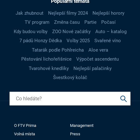
Populární témata
Jak zhubnout
Nejlepší filmy 2024
Nejlepší horory
TV program
Změna času
Partie
Počasí
Kdy budou volby
ZOO Nové začátky
Auto – katalog
7 pádů Honzy Dědka
Volby 2025
Svařené víno
Tatarák podle Pohlreicha
Aloe vera
Pěstování lichořeřišnice
Výpočet ascendentu
Tvarohové knedlíky
Nejlepší palačinky
Švestkový koláč
O FTV Prima
Management
Volná místa
Press