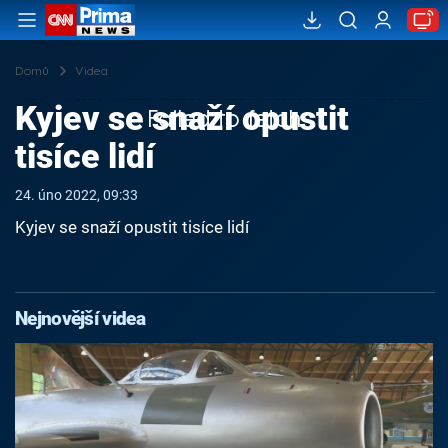
Domů
Videa
Kyjev se snaží opustit
Failed to fetch
tisíce lidí
24. úno 2022, 09:33
Kyjev se snaží opustit tisíce lidí
Nejnovější videa