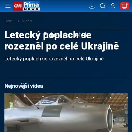
Domů
Videa
Letecký poplach se
Failed to fetch
rozezněl po celé Ukrajině
Letecký poplach se rozezněl po celé Ukrajině
Nejnovější videa