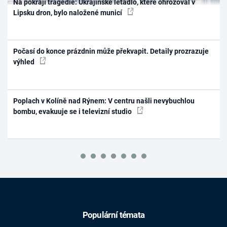
Na pokraji tragédie: Ukrajinské letadlo, které ohrožoval v
Lipsku dron, bylo naložené municí
Počasí do konce prázdnin může překvapit. Detaily prozrazuje
výhled
Poplach v Kolíně nad Rýnem: V centru našli nevybuchlou
bombu, evakuuje se i televizní studio
Populární témata