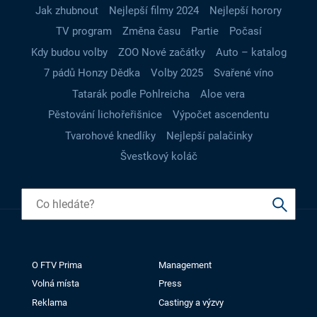
Jak zhubnout
Nejlepší filmy 2024
Nejlepší horory
TV program
Změna času
Partie
Počasí
Kdy budou volby
ZOO Nové začátky
Auto – katalog
7 pádů Honzy Dědka
Volby 2025
Svařené víno
Tatarák podle Pohlreicha
Aloe vera
Pěstování lichořeřišnice
Výpočet ascendentu
Tvarohové knedlíky
Nejlepší palačinky
Švestkový koláč
O FTV Prima
Management
Volná místa
Press
Reklama
Castingy a výzvy