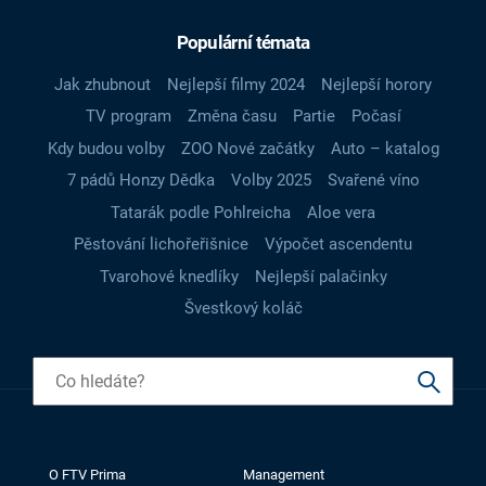
Populární témata
Jak zhubnout
Nejlepší filmy 2024
Nejlepší horory
TV program
Změna času
Partie
Počasí
Kdy budou volby
ZOO Nové začátky
Auto – katalog
7 pádů Honzy Dědka
Volby 2025
Svařené víno
Tatarák podle Pohlreicha
Aloe vera
Pěstování lichořeřišnice
Výpočet ascendentu
Tvarohové knedlíky
Nejlepší palačinky
Švestkový koláč
O FTV Prima
Management