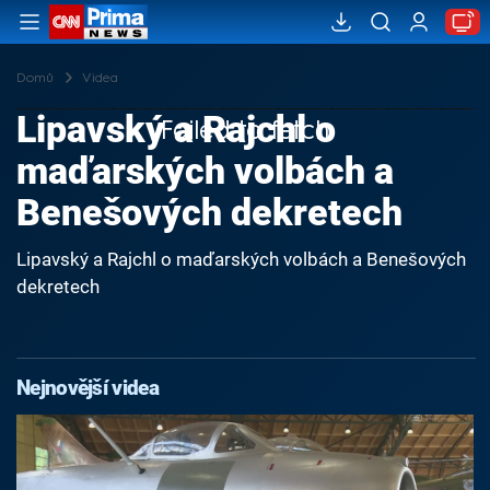
Domů
Videa
Lipavský a Rajchl o
Failed to fetch
maďarských volbách a
Benešových dekretech
Lipavský a Rajchl o maďarských volbách a Benešových
dekretech
Nejnovější videa