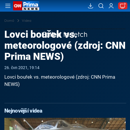
Domů
Videa
Lovci bouřek vs.
Failed to fetch
meteorologové (zdroj: CNN
Prima NEWS)
26. čvn 2021, 19:14
Lovci bouřek vs. meteorologové (zdroj: CNN Prima
NEWS)
Nejnovější videa