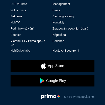
O FTV Prima
Management
Volná místa
Press
Reklama
Castingy a výzvy
HbbTV
Kontakty
Podmínky užívání
Zpracování osobních údajů
Cookies
Nápověda
Vlastník FTV Prima spol. s
Redakce
r.o.
Nahlásit chybu
Nastavení soukromí
App Store
Google Play
© FTV Prima spol. s r.o.