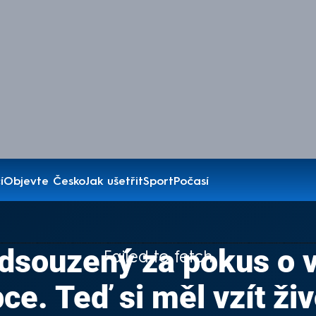
í
Objevte Česko
Jak ušetřit
Sport
Počasí
odsouzený za pokus o 
Failed to fetch
pce. Teď si měl vzít živ