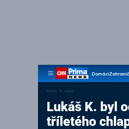
Domácí
Zahranič
Pořady
Domů
Videa
Lukáš K. byl 
tříletého chla