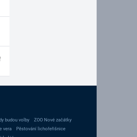
dy budou volby
ZOO Nové začátky
e vera
Pěstování lichořeřišnice