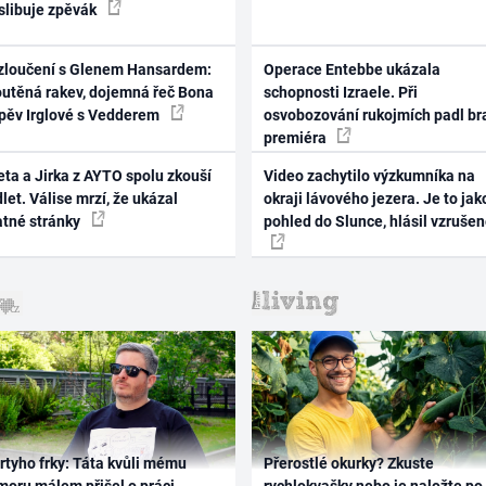
 slibuje zpěvák
zloučení s Glenem Hansardem:
Operace Entebbe ukázala
outěná rakev, dojemná řeč Bona
schopnosti Izraele. Při
zpěv Irglové s Vedderem
osvobozování rukojmích padl br
premiéra
ta a Jirka z AYTO spolu zkouší
Video zachytilo výzkumníka na
let. Válise mrzí, že ukázal
okraji lávového jezera. Je to jak
atné stránky
pohled do Slunce, hlásil vzruše
rtyho frky: Táta kvůli mému
Přerostlé okurky? Zkuste
oru málem přišel o práci,
rychlokvašky nebo je naložte po