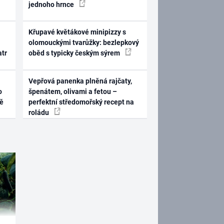
jednoho hrnce
Křupavé květákové minipizzy s
olomouckými tvarůžky: bezlepkový
atr
oběd s typicky českým sýrem
Vepřová panenka plněná rajčaty,
o
špenátem, olivami a fetou –
ně
perfektní středomořský recept na
roládu