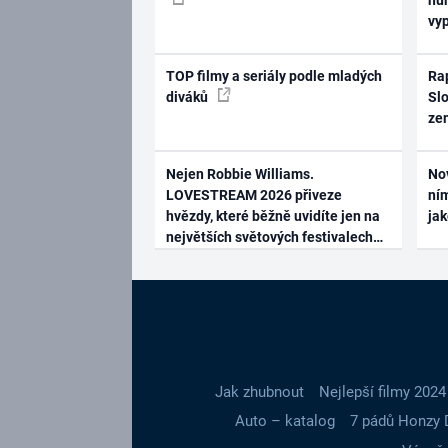
vy
TOP filmy a seriály podle mladých
Rap
diváků
Slo
ze
Nejen Robbie Williams.
No
LOVESTREAM 2026 přiveze
ním
hvězdy, které běžně uvidíte jen na
ja
největších světových festivalech
Jak zhubnout
Nejlepší filmy 2024
Auto – katalog
7 pádů Honzy 