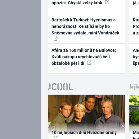
opozici. Chystá velký krok
já,
Bartošek k Turkovi: Hyenismus a
Ro
nehoráznost. Ke stíhání by ho
Pr
Sněmovna vydala, míní Vondráček
a 
Aféra za 160 milionů na Bulovce:
Ane
Kvůli nákupu urychlovačů čelí
byd
obžalobě pět lidí
šp
10 nejlepších dílů Hvězdné brány
Ma
hum