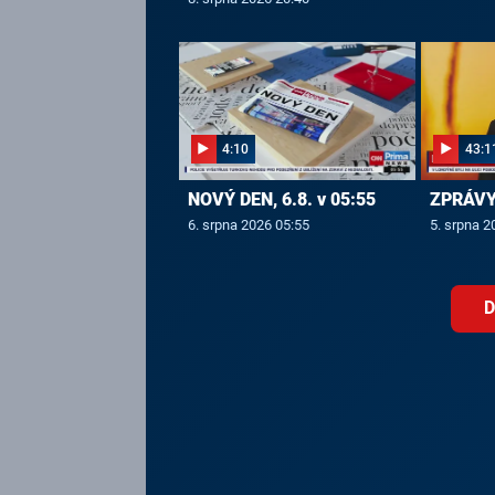
4:10
43:1
NOVÝ DEN, 6.8. v 05:55
ZPRÁVY,
6. srpna 2026 05:55
5. srpna 2
D