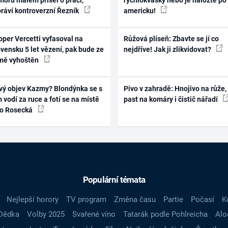
práví kontroverzní Řezník
americku!
per Vercetti vyfasoval na
Růžová plíseň: Zbavte se jí co
vensku 5 let vězení, pak bude ze
nejdříve! Jak ji zlikvidovat?
mě vyhoštěn
vý objev Kazmy? Blondýnka se s
Pivo v zahradě: Hnojivo na růže,
 vodí za ruce a fotí se na místě
past na komáry i čistič nářadí
ko Rosecká
Populární témata
Nejlepší horory
TV program
Změna času
Partie
Počasí
K
Dědka
Volby 2025
Svařené víno
Tatarák podle Pohlreicha
Alo