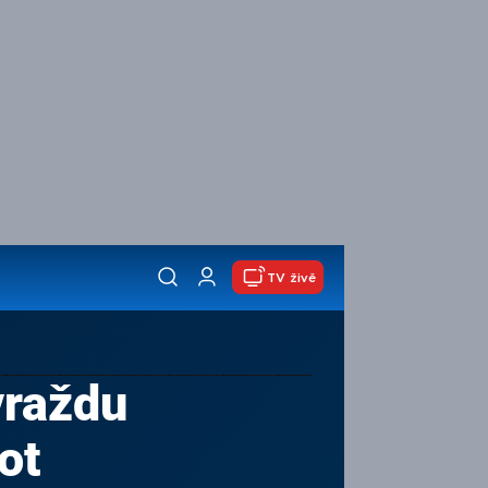
TV živě
vraždu
ot