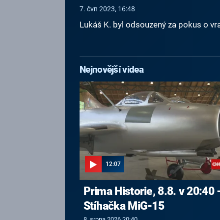
7. čvn 2023, 16:48
Lukáš K. byl odsouzený za pokus o vraž
Nejnovější videa
12:07
Prima Historie, 8.8. v 20:40 
Stíhačka MiG-15
8. srpna 2026 20:40