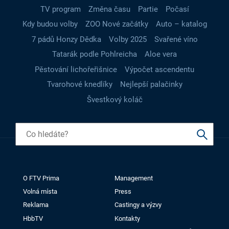
TV program
Změna času
Partie
Počasí
Kdy budou volby
ZOO Nové začátky
Auto – katalog
7 pádů Honzy Dědka
Volby 2025
Svařené víno
Tatarák podle Pohlreicha
Aloe vera
Pěstování lichořeřišnice
Výpočet ascendentu
Tvarohové knedlíky
Nejlepší palačinky
Švestkový koláč
O FTV Prima
Management
Volná místa
Press
Reklama
Castingy a výzvy
HbbTV
Kontakty