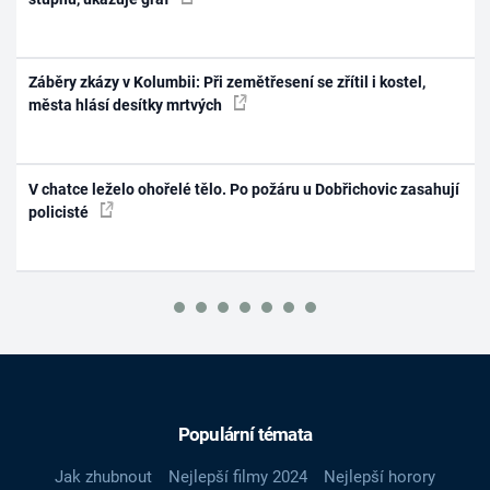
Záběry zkázy v Kolumbii: Při zemětřesení se zřítil i kostel,
města hlásí desítky mrtvých
V chatce leželo ohořelé tělo. Po požáru u Dobřichovic zasahují
policisté
Populární témata
Jak zhubnout
Nejlepší filmy 2024
Nejlepší horory