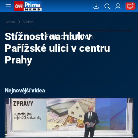
Domů
Videa
Stížnosti na hluk v
Failed to fetch
Pařížské ulici v centru
Prahy
Nejnovější videa