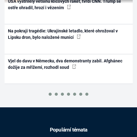
USA vystřílely většinu klíčových raket, tvrdí CNN. Trump se
ostře ohradil, hrozí i vězením
Na pokraji tragédie: Ukrajinské letadlo, které ohrožoval v
Lipsku dron, bylo naložené municí
Vjel do davu v Německu, dva demonstranty zabil. Afghánec
dožije za mřížemi, rozhodl soud
Populární témata