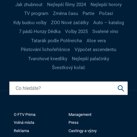
Jak zhubnout
Nejlepší filmy 2024
Nejlepší horory
TV program
Změna času
Partie
Počasí
Kdy budou volby
ZOO Nové začátky
Auto – katalog
7 pádů Honzy Dědka
Volby 2025
Svařené víno
Tatarák podle Pohlreicha
Aloe vera
Pěstování lichořeřišnice
Výpočet ascendentu
Tvarohové knedlíky
Nejlepší palačinky
Švestkový koláč
O FTV Prima
Management
Volná místa
Press
Reklama
Castingy a výzvy