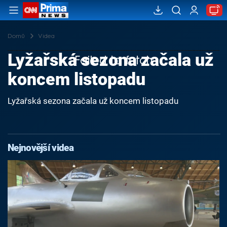
Domů
Videa
Lyžařská sezona začala už
Failed to fetch
koncem listopadu
Lyžařská sezona začala už koncem listopadu
Nejnovější videa