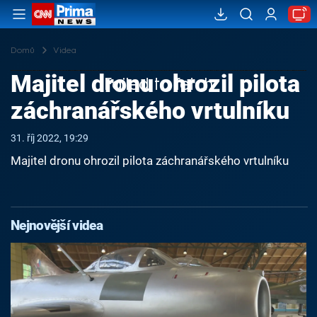
Domů
Videa
Majitel dronu ohrozil pilota
Failed to fetch
záchranářského vrtulníku
31. říj 2022, 19:29
Majitel dronu ohrozil pilota záchranářského vrtulníku
Nejnovější videa