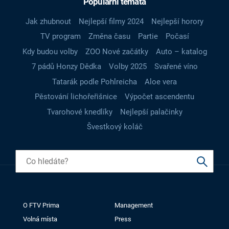
Populární témata
Jak zhubnout
Nejlepší filmy 2024
Nejlepší horory
TV program
Změna času
Partie
Počasí
Kdy budou volby
ZOO Nové začátky
Auto – katalog
7 pádů Honzy Dědka
Volby 2025
Svařené víno
Tatarák podle Pohlreicha
Aloe vera
Pěstování lichořeřišnice
Výpočet ascendentu
Tvarohové knedlíky
Nejlepší palačinky
Švestkový koláč
O FTV Prima
Management
Volná místa
Press