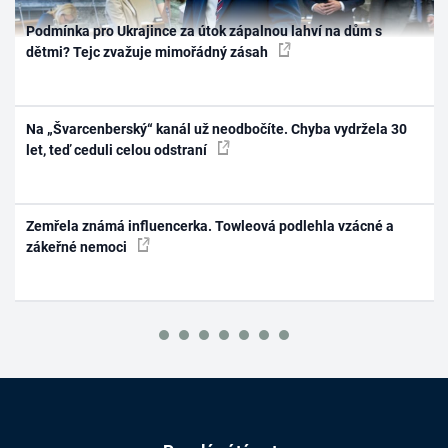
Podmínka pro Ukrajince za útok zápalnou lahví na dům s
dětmi? Tejc zvažuje mimořádný zásah
Na „Švarcenberský“ kanál už neodbočíte. Chyba vydržela 30
let, teď ceduli celou odstraní
Zemřela známá influencerka. Towleová podlehla vzácné a
zákeřné nemoci