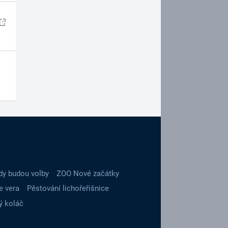
dy budou volby
ZOO Nové začátky
e vera
Pěstování lichořeřišnice
ý koláč