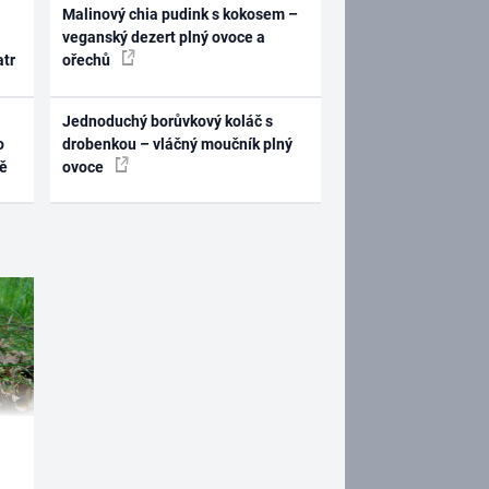
Malinový chia pudink s kokosem –
veganský dezert plný ovoce a
atr
ořechů
Jednoduchý borůvkový koláč s
o
drobenkou – vláčný moučník plný
ně
ovoce