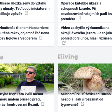
thiase Hložka ženy do vztahu
Operace Entebbe ukázala
dy uhnaly: Teď budu iniciátorem
schopnosti Izraele. Při
 slibuje zpěvák
osvobozování rukojmích padl br
premiéra
zloučení s Glenem Hansardem:
Video zachytilo výzkumníka na
outěná rakev, dojemná řeč Bona
okraji lávového jezera. Je to jak
zpěv Irglové s Vedderem
pohled do Slunce, hlásil vzruše
rtyho frky: Táta kvůli mému
Muchomůrku růžovku ani sucho
oru málem přišel o práci,
nezdolá! Jak ji rozeznat od
práví kontroverzní Řezník
tygrované?