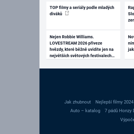
TOP filmy a seriály podle mladých
Rap
diváků
Slo
ze
Nejen Robbie Williams.
No
LOVESTREAM 2026 přiveze
ním
hvězdy, které běžně uvidíte jen na
ja
největších světových festivalech
Jak zhubnout
Nejlepší filmy 2024
Auto – katalog
7 pádů Honzy 
Výpoče