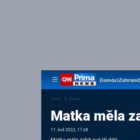
Domácí
Zahranič
Pořady
Domů
Videa
Matka měla zab
11. kvě 2022, 17:48
Matka měla zabít své tři děti