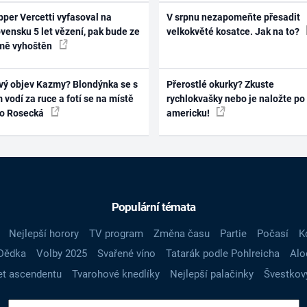
per Vercetti vyfasoval na
V srpnu nezapomeňte přesadit
vensku 5 let vězení, pak bude ze
velkokvěté kosatce. Jak na to?
mě vyhoštěn
vý objev Kazmy? Blondýnka se s
Přerostlé okurky? Zkuste
 vodí za ruce a fotí se na místě
rychlokvašky nebo je naložte po
ko Rosecká
americku!
Populární témata
Nejlepší horory
TV program
Změna času
Partie
Počasí
K
Dědka
Volby 2025
Svařené víno
Tatarák podle Pohlreicha
Alo
t ascendentu
Tvarohové knedlíky
Nejlepší palačinky
Švestkov