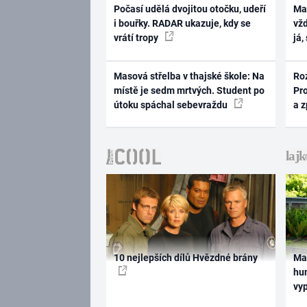
Počasí udělá dvojitou otočku, udeří
Ma
i bouřky. RADAR ukazuje, kdy se
vž
vrátí tropy
já,
Masová střelba v thajské škole: Na
Ro
místě je sedm mrtvých. Student po
Pr
útoku spáchal sebevraždu
a 
10 nejlepších dílů Hvězdné brány
Ma
hum
vy