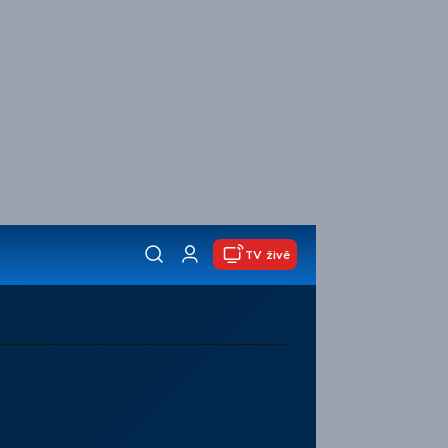
TV živě