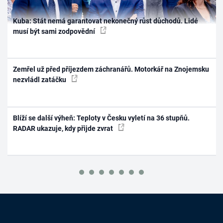
Kuba: Stát nemá garantovat nekonečný růst důchodů. Lidé
musí být sami zodpovědní
Zemřel už před příjezdem záchranářů. Motorkář na Znojemsku
nezvládl zatáčku
Blíží se další výheň: Teploty v Česku vyletí na 36 stupňů.
RADAR ukazuje, kdy přijde zvrat