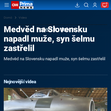
Domů
Videa
Medvěd na Slovensku
Failed to fetch
napadl muže, syn šelmu
zastřelil
Medvěd na Slovensku napadl muže, syn šelmu zastřelil
Nejnovější videa