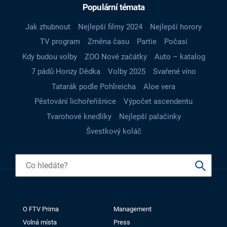
Populární témata
Jak zhubnout
Nejlepší filmy 2024
Nejlepší horory
TV program
Změna času
Partie
Počasí
Kdy budou volby
ZOO Nové začátky
Auto – katalog
7 pádů Honzy Dědka
Volby 2025
Svařené víno
Tatarák podle Pohlreicha
Aloe vera
Pěstování lichořeřišnice
Výpočet ascendentu
Tvarohové knedlíky
Nejlepší palačinky
Švestkový koláč
O FTV Prima
Management
Volná místa
Press