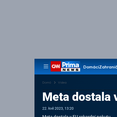
Domácí
Zahranič
Pořady
Domů
Videa
Meta dostala 
22. kvě 2023, 13:20
Meta dostala v EU rekordní pokutu