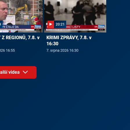
9
20:21
Z REGIONŮ, 7.8. v
KRIMI ZPRÁVY, 7.8. v
16:30
026 16:55
7. srpna 2026 16:30
alší videa