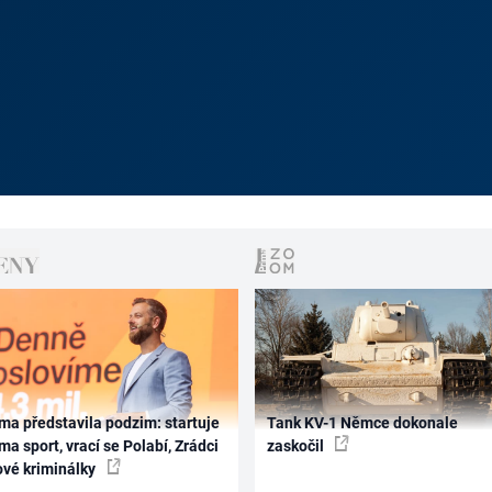
ma představila podzim: startuje
Tank KV-1 Němce dokonale
ma sport, vrací se Polabí, Zrádci
zaskočil
ové kriminálky