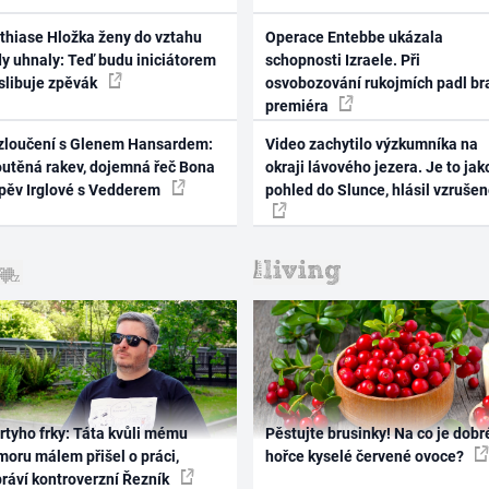
thiase Hložka ženy do vztahu
Operace Entebbe ukázala
dy uhnaly: Teď budu iniciátorem
schopnosti Izraele. Při
 slibuje zpěvák
osvobozování rukojmích padl br
premiéra
zloučení s Glenem Hansardem:
Video zachytilo výzkumníka na
outěná rakev, dojemná řeč Bona
okraji lávového jezera. Je to jak
zpěv Irglové s Vedderem
pohled do Slunce, hlásil vzruše
rtyho frky: Táta kvůli mému
Pěstujte brusinky! Na co je dobr
oru málem přišel o práci,
hořce kyselé červené ovoce?
práví kontroverzní Řezník