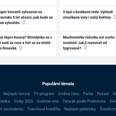
per Vercetti vyfasoval na
9 tipů s kostkami ledu: Vyhladí
vensku 5 let vězení, pak bude ze
zmačkané šaty i zalijí květiny
mě vyhoštěn
vý objev Kazmy? Blondýnka se s
Muchomůrku růžovku ani sucho
 vodí za ruce a fotí se na místě
nezdolá! Jak ji rozeznat od
ko Rosecká
tygrované?
Populární témata
Nejlepší horory
TV program
Změna času
Partie
Počasí
K
Dědka
Volby 2025
Svařené víno
Tatarák podle Pohlreicha
Alo
t ascendentu
Tvarohové knedlíky
Nejlepší palačinky
Švestkov