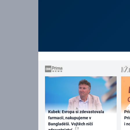
Kubek: Evropa si zdevastovala
Pri
farmacii, nakupujeme v
Pri
Bangladéši. Vojtěch ničí
i n
zdravotnictví