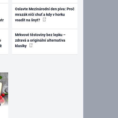
Oslavte Mezinárodní den piva: Proč
mrazák ničí chuť a kdy v horku
atr
vsadit na šnyt?
Mrkvové těstoviny bez lepku –
o
zdravá a originální alternativa
ně
klasiky
é