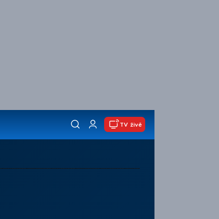
TV živě