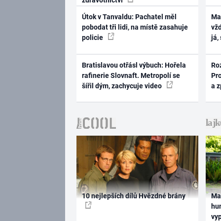
Útok v Tanvaldu: Pachatel měl
Ma
pobodat tři lidi, na místě zasahuje
vž
policie
já,
Bratislavou otřásl výbuch: Hořela
Ro
rafinerie Slovnaft. Metropolí se
Pr
šířil dým, zachycuje video
a 
10 nejlepších dílů Hvězdné brány
Ma
hum
vy