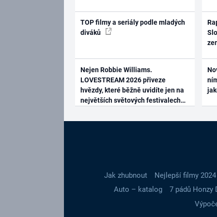
TOP filmy a seriály podle mladých
Rap
diváků
Slo
ze
Nejen Robbie Williams.
No
LOVESTREAM 2026 přiveze
ním
hvězdy, které běžně uvidíte jen na
ja
největších světových festivalech
Jak zhubnout
Nejlepší filmy 2024
Auto – katalog
7 pádů Honzy 
Výpoče