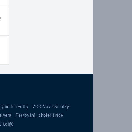
dy budou volby
ZOO Nové začátky
e vera
Pěstování lichořeřišnice
ý koláč