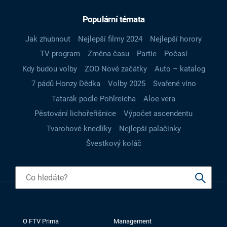
Populární témata
Jak zhubnout
Nejlepší filmy 2024
Nejlepší horory
TV program
Změna času
Partie
Počasí
Kdy budou volby
ZOO Nové začátky
Auto – katalog
7 pádů Honzy Dědka
Volby 2025
Svařené víno
Tatarák podle Pohlreicha
Aloe vera
Pěstování lichořeřišnice
Výpočet ascendentu
Tvarohové knedlíky
Nejlepší palačinky
Švestkový koláč
O FTV Prima
Management