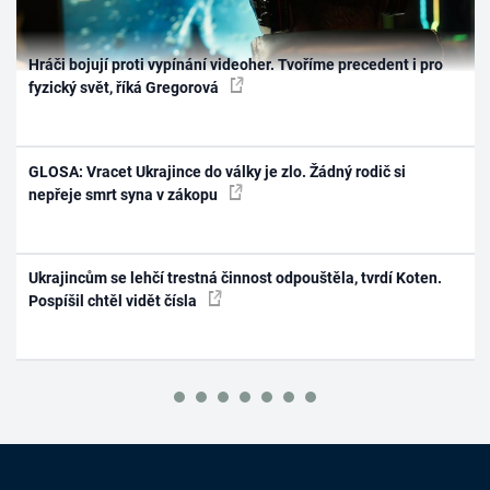
Hráči bojují proti vypínání videoher. Tvoříme precedent i pro
fyzický svět, říká Gregorová
GLOSA: Vracet Ukrajince do války je zlo. Žádný rodič si
nepřeje smrt syna v zákopu
Ukrajincům se lehčí trestná činnost odpouštěla, tvrdí Koten.
Pospíšil chtěl vidět čísla