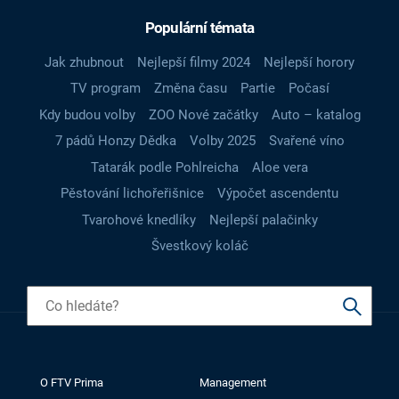
Populární témata
Jak zhubnout
Nejlepší filmy 2024
Nejlepší horory
TV program
Změna času
Partie
Počasí
Kdy budou volby
ZOO Nové začátky
Auto – katalog
7 pádů Honzy Dědka
Volby 2025
Svařené víno
Tatarák podle Pohlreicha
Aloe vera
Pěstování lichořeřišnice
Výpočet ascendentu
Tvarohové knedlíky
Nejlepší palačinky
Švestkový koláč
O FTV Prima
Management