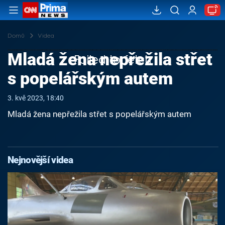
Domů
Videa
Mladá žena nepřežila střet
Failed to fetch
s popelářským autem
3. kvě 2023, 18:40
Mladá žena nepřežila střet s popelářským autem
Nejnovější videa