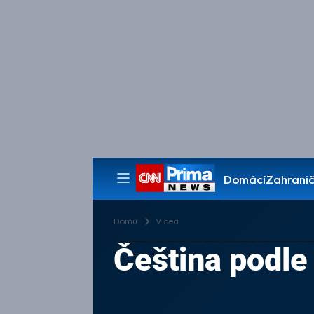
Domácí
Zahranič
Pořady
Domů
Videa
Čeština podle