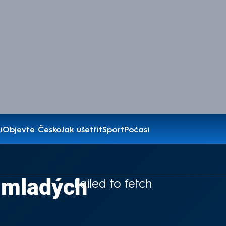
í
Objevte Česko
Jak ušetřit
Sport
Počasí
 mladých
Failed to fetch