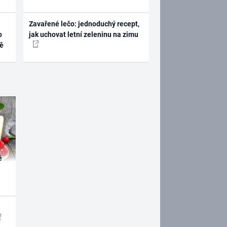
Zavařené lečo: jednoduchý recept,
o
jak uchovat letní zeleninu na zimu
ně
é