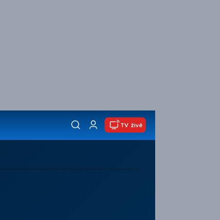
TV živě