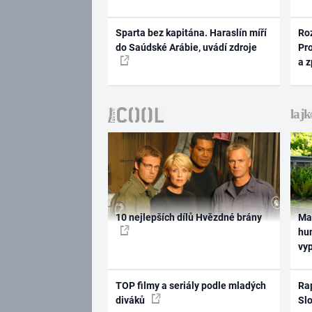
Sparta bez kapitána. Haraslín míří
Ro
do Saúdské Arábie, uvádí zdroje
Pr
a 
10 nejlepších dílů Hvězdné brány
Ma
hum
vy
TOP filmy a seriály podle mladých
Rap
diváků
Slo