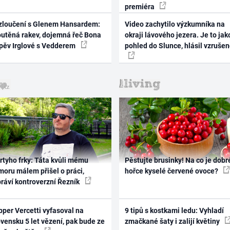
premiéra
zloučení s Glenem Hansardem:
Video zachytilo výzkumníka na
outěná rakev, dojemná řeč Bona
okraji lávového jezera. Je to jak
zpěv Irglové s Vedderem
pohled do Slunce, hlásil vzruše
rtyho frky: Táta kvůli mému
Pěstujte brusinky! Na co je dobr
oru málem přišel o práci,
hořce kyselé červené ovoce?
práví kontroverzní Řezník
per Vercetti vyfasoval na
9 tipů s kostkami ledu: Vyhladí
vensku 5 let vězení, pak bude ze
zmačkané šaty i zalijí květiny