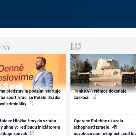
ma představila podzim: startuje
Tank KV-1 Němce dokonale
ma sport, vrací se Polabí, Zrádci
zaskočil
ové kriminálky
thiase Hložka ženy do vztahu
Operace Entebbe ukázala
dy uhnaly: Teď budu iniciátorem
schopnosti Izraele. Při
 slibuje zpěvák
osvobozování rukojmích padl br