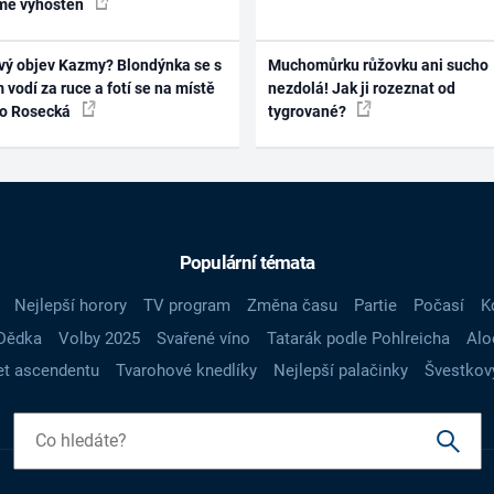
mě vyhoštěn
vý objev Kazmy? Blondýnka se s
Muchomůrku růžovku ani sucho
 vodí za ruce a fotí se na místě
nezdolá! Jak ji rozeznat od
ko Rosecká
tygrované?
Populární témata
Nejlepší horory
TV program
Změna času
Partie
Počasí
K
Dědka
Volby 2025
Svařené víno
Tatarák podle Pohlreicha
Alo
t ascendentu
Tvarohové knedlíky
Nejlepší palačinky
Švestkov