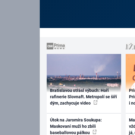
Bratislavou otřásl výbuch: Hoří
Pri
rafinerie Slovnaft. Metropolí se šíří
Pri
dým, zachycuje video
i n
Útok na Jaromíra Soukupa:
Ma
Maskovaní muži ho zbili
vž
baseballovou pálkou
já,