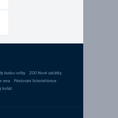
dy budou volby
ZOO Nové začátky
e vera
Pěstování lichořeřišnice
ý koláč