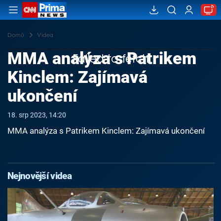
Domů
Videa
MMA analýza s Patrikem
Failed to fetch
Kinclem: Zajímavá
ukončení
18. srp 2023, 14:20
MMA analýza s Patrikem Kinclem: Zajímavá ukončení
Nejnovější videa