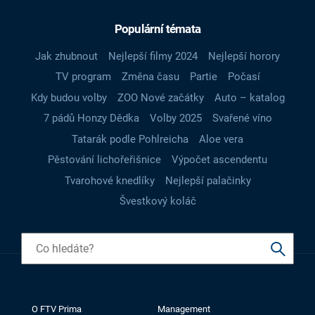
Populární témata
Jak zhubnout
Nejlepší filmy 2024
Nejlepší horory
TV program
Změna času
Partie
Počasí
Kdy budou volby
ZOO Nové začátky
Auto – katalog
7 pádů Honzy Dědka
Volby 2025
Svařené víno
Tatarák podle Pohlreicha
Aloe vera
Pěstování lichořeřišnice
Výpočet ascendentu
Tvarohové knedlíky
Nejlepší palačinky
Švestkový koláč
O FTV Prima
Management