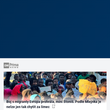
Boj s migranty Evropa prohrála, míní Stoniš. Podle Mlejnka je
nelze jen tak chytit za límec