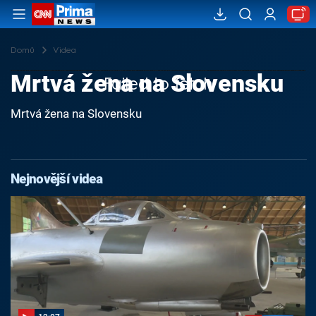
Domů
Videa
Mrtvá žena na Slovensku
Failed to fetch
Mrtvá žena na Slovensku
Nejnovější videa