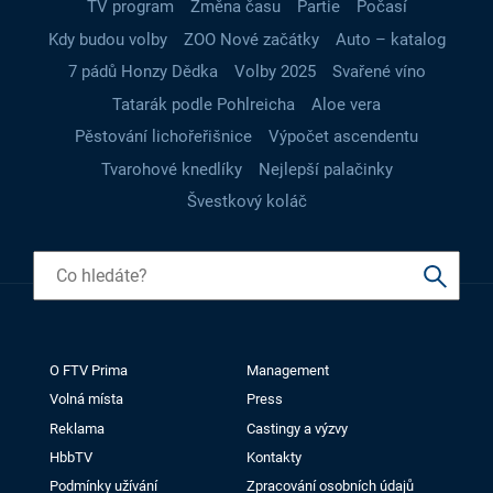
TV program
Změna času
Partie
Počasí
Kdy budou volby
ZOO Nové začátky
Auto – katalog
7 pádů Honzy Dědka
Volby 2025
Svařené víno
Tatarák podle Pohlreicha
Aloe vera
Pěstování lichořeřišnice
Výpočet ascendentu
Tvarohové knedlíky
Nejlepší palačinky
Švestkový koláč
O FTV Prima
Management
Volná místa
Press
Reklama
Castingy a výzvy
HbbTV
Kontakty
Podmínky užívání
Zpracování osobních údajů