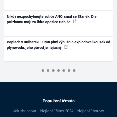
Nikdy nezpochybňujte voliče ANO, smál se Staněk. Dle
průzkumu mají za lídra opozice Babiše
Poplach v Bulharsku: Dron plný výbušnin explodoval kousek od
plynovodu, jeho původ je nejasný
Populární témata
Jak zhubnout
Nejlepší filmy 2024
Nejlepší horory